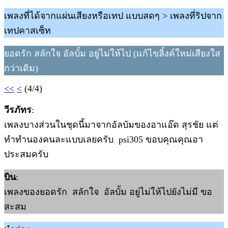
เพลงที่ได้จากแผ่นเสียงหรือเทป แบบสดๆ > เพลงที่ริปจาก
เทปคาสเซ็ท
ยอดรัก สลักใจ อัลบั้ม อยู่ไม่ให้ไป (แก้ไขลิ้งค์ใหม่เสียงใส
กว่าเดิม)
<<
<
(4/4)
วีรภัทร
:
เพลงบางส่วนในชุดนี้มาจากอัลบัมของอาแอ๊ด สุรชัย แต่
ทำทำนองคนละแบบเลยครับ psi305 ขอบคุณคุณอา
ประสมครับ
บิน
:
เพลงของยอดรัก สลักใจ อัลบั้ม อยู่ไม่ให้ไปยังไม่มี ขอ
สะสม