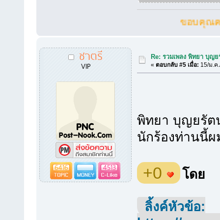
ขอบคุณครับที่เข้
ชาตรี
Re: รวมเพลง พิทยา บุญยร
VIP
«
ตอบกลับ #5 เมื่อ:
15/ม.ค.
พิทยา บุญยรั
นักร้องท่านนี้ผ
6416
4513
+0
โดย
ลิ้งค์หัวข้อ: