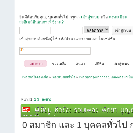
ยินดีต้อนรับคุณ,
บุคคลทั่วไป
กรุณา
เข้าสู่ระบบ
หรือ
ลงทะเบียน
ส่งอีเมล์ยืนยันการใช้งาน?
เข้าสู่ระบบด้วยชื่อผู้ใช้ รหัสผ่าน และระยะเวลาในเซสชั่น
หน้าแรก
ช่วยเหลือ
ค้นหา
ปฏิทิน
เข้าสู่ระบบ
เพลงพักใจดอทเน็ต
»
ห้องแบ่งปันน้ำใจ
»
เพลงลูกกรุงมากกว่า 1 เพลงหรือมาเป็น
หน้า: [
1
]
2
3
ลงล่าง
ผู้เขียน
หัวข้อ: รวมเพลง พิทยา บุญยร
29083 ครั้ง)
0 สมาชิก และ 1 บุคคลทั่วไป กำ