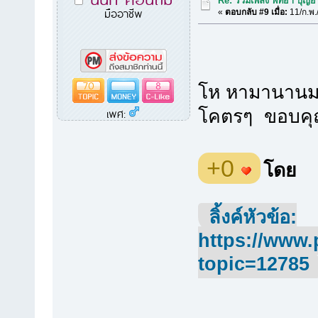
Re: รวมเพลง พิทยา บุญยร
มืออาชีพ
«
ตอบกลับ #9 เมื่อ:
11/ก.พ.
70
8
โห หามานานมา
เพศ:
โคตรๆ ขอบคุ
+0
โดย
ลิ้งค์หัวข้อ:
https://www.
topic=12785