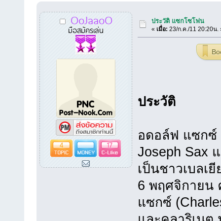
OoJaaoO
ประวัติ แซกโซโฟน
มือสมัครเล่น
«
เมื่อ:
23/ก.ค./11 20:20น. 
Bo
ประวัติ
อดอล์ฟ แซกซ์ (
4
17
Joseph Sax แต
เป็นชาวเบลเยียม
6 พฤศจิกายน ค
แซกซ์ (Charle
และคลาริเนต น