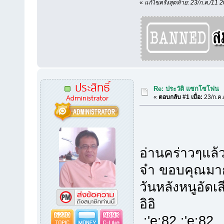
«
แก้ไขครั้งสุดท้าย: 23/ก.ค./1
ประสิทธิ์
Re: ประวัติ แซกโซโฟน
Administrator
«
ตอบกลับ #1 เมื่อ:
23/ก.ค.
อ่านคร่าวๆแล้
จ๋า ขอบคุณมากท
วันหลังหนูอัดเส
อิอิ
6220
9893
:'e:82 :'e:82