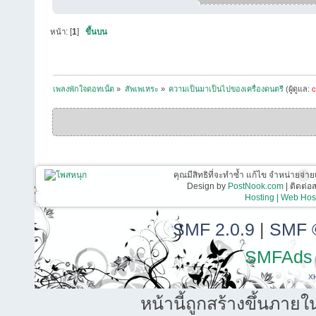
หน้า: [
1
]
ขึ้นบน
เพลงพักใจดอทเน็ต
»
สัพเพเหระ
»
ความเป็นมาเป็นไปของเครื่องดนตรี
(ผู้ดูแล:
c
คุณมีสิทธิที่จะทำซ้ำ แก้ไข จำหน่ายจ่าย
Design by
PostNook.com
| ติดต่
Hosting | Web Host
SMF 2.0.9
|
SMF 
SMFAds
X
หน้านี้ถูกสร้างขึ้นภายใ