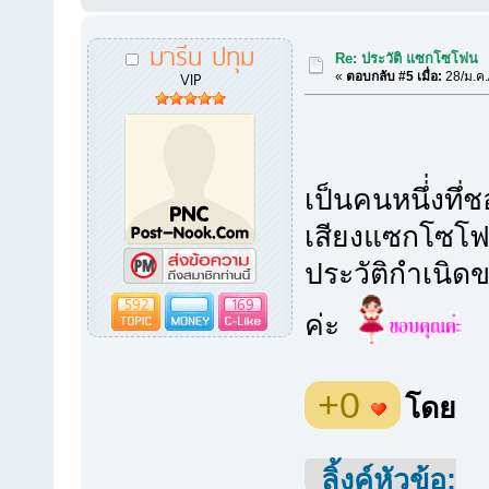
มารีน ปทุม
Re: ประวัติ แซกโซโฟน
VIP
«
ตอบกลับ #5 เมื่อ:
28/ม.ค.
เป็นคนหนึ่่งท
เสียงแซกโซโ
ประวัติกำเนิดข
592
169
ค่ะ
+0
โดย
ลิ้งค์หัวข้อ: