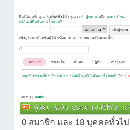
ยินดีต้อนรับคุณ,
บุคคลทั่วไป
กรุณา
เข้าสู่ระบบ
หรือ
ลงทะเบียน
ส่งอีเมล์ยืนยันการใช้งาน?
เข้าสู่ระบบด้วยชื่อผู้ใช้ รหัสผ่าน และระยะเวลาในเซสชั่น
หน้าแรก
ช่วยเหลือ
ค้นหา
ปฏิทิน
เข้าสู่ระบบ
เพลงพักใจดอทเน็ต
»
สัพเพเหระ
»
ความเป็นมาเป็นไปของเครื่องดนตรี
(ผู้ดูแล:
c
หน้า: [
1
]
ลงล่าง
ผู้เขียน
หัวข้อ: ประวัติ แซกโซโฟน (อ่
0 สมาชิก และ 18 บุคคลทั่วไป ก