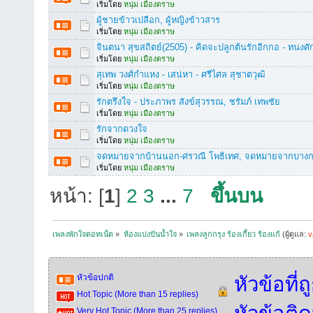
เริ่มโดย
หนุ่ม เมืองตราษ
ผู้ชายข้าวเปลือก, ผู้หญิงข้าวสาร
เริ่มโดย
หนุ่ม เมืองตราษ
จินตนา สุขสถิตย์(2505) - คิดจะปลูกต้นรักอีกกอ - ทนงศักด
เริ่มโดย
หนุ่ม เมืองตราษ
สุเทพ วงศ์กำแหง - เสน่หา - ศรีไศล สุชาตวุฒิ
เริ่มโดย
หนุ่ม เมืองตราษ
รักตรึงใจ - ประภาพร สังข์สุวรรณ, ชรัมภ์ เทพชัย
เริ่มโดย
หนุ่ม เมืองตราษ
รักจากดวงใจ
เริ่มโดย
หนุ่ม เมืองตราษ
จดหมายจากบ้านนอก-ศรวณี โพธิเทศ, จดหมายจากบางกอก-
เริ่มโดย
หนุ่ม เมืองตราษ
หน้า: [
1
]
2
3
...
7
ขึ้นบน
เพลงพักใจดอทเน็ต
»
ห้องแบ่งปันน้ำใจ
»
เพลงลูกกรุง ร้องเกี้ยว ร้องแก้
(ผู้ดูแล:
v
หัวข้อปกติ
หัวข้อที่
Hot Topic (More than 15 replies)
Very Hot Topic (More than 25 replies)