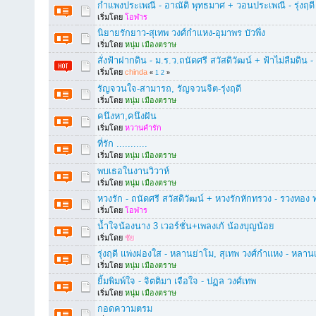
กำแพงประเพณี - อาณัติ พุทธมาศ + วอนประเพณี - รุ่งฤดี
เริ่มโดย
โอฬาร
นิยายรักยาว-สุเทพ วงศ์กำแหง-อุมาพร บัวพึ่ง
เริ่มโดย
หนุ่ม เมืองตราษ
สั่งฟ้าฝากดิน - ม.ร.ว.ถนัดศรี สวัสดิวัฒน์ + ฟ้าไม่ลืมดิ
เริ่มโดย
chinda
«
1
2
»
รัญจวนใจ-สามารถ, รัญจวนจิต-รุ่งฤดี
เริ่มโดย
หนุ่ม เมืองตราษ
คนึงหา,คนึงฝัน
เริ่มโดย
หวานคำรัก
ที่รัก ...........
เริ่มโดย
หนุ่ม เมืองตราษ
พบเธอในงานวิวาห์
เริ่มโดย
หนุ่ม เมืองตราษ
หวงรัก - ถนัดศรี สวัสดิวัฒน์ + หวงรักหักทรวง - รวงทอง 
เริ่มโดย
โอฬาร
น้ำใจน้องนาง 3 เวอร์ชั่น+เพลงเก้ น้องบุญน้อย
เริ่มโดย
ชัย
รุ่งฤดี แพ่งผ่องใส - หลานย่าโม, สุเทพ วงศ์กำแหง - หลา
เริ่มโดย
หนุ่ม เมืองตราษ
ยิ้มพิมพ์ใจ - จิตติมา เจือใจ - ปฏล วงศ์เทพ
เริ่มโดย
หนุ่ม เมืองตราษ
กอดความตรม