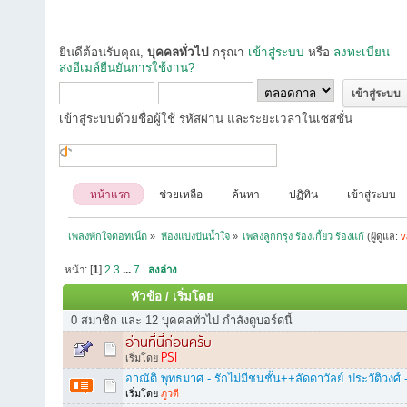
ยินดีต้อนรับคุณ,
บุคคลทั่วไป
กรุณา
เข้าสู่ระบบ
หรือ
ลงทะเบียน
ส่งอีเมล์ยืนยันการใช้งาน?
เข้าสู่ระบบด้วยชื่อผู้ใช้ รหัสผ่าน และระยะเวลาในเซสชั่น
หน้าแรก
ช่วยเหลือ
ค้นหา
ปฏิทิน
เข้าสู่ระบบ
เพลงพักใจดอทเน็ต
»
ห้องแบ่งปันน้ำใจ
»
เพลงลูกกรุง ร้องเกี้ยว ร้องแก้
(ผู้ดูแล:
v
หน้า: [
1
]
2
3
...
7
ลงล่าง
หัวข้อ
/
เริ่มโดย
0 สมาชิก และ 12 บุคคลทั่วไป กำลังดูบอร์ดนี้
อ่านที่นี่ก่อนครับ
PSI
เริ่มโดย
อาณัติ พุทธมาศ - รักไม่มีชนชั้น++ลัดดาวัลย์ ประวัติวงศ์ - 
เริ่มโดย
ภูวดี