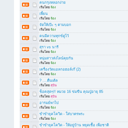
คนกรุงหลอกง่าย
เริ่มโดย
จ้อง
เพี้ยน
เริ่มโดย
จ้อง
จัดให้เป๊ะ ๆ ตามบอก
เริ่มโดย
จ้อง
คนมีความทุกข์ดูไว้
เริ่มโดย
จ้อง
สุรา vs นารี
เริ่มโดย
จ้อง
หนุ่มสาวส่งไลน์คุยกัน
เริ่มโดย
จ้อง
เครื่องวัดแอลกอฮอล์เก๊ (2)
เริ่มโดย
จ้อง
? ....ตื่นเต้ล
เริ่มโดย
สุบิน
ช็อคสุดๆ!! หมวย 16 ข่มขืน คุณปู่อายุ 85
เริ่มโดย
สุบิน
อารมย์พาไป
เริ่มโดย
จ้อง
ขำขำยุคโควิด - ใส่บาตรพระ
เริ่มโดย
จ้อง
ขำขำยุคโควิด - ให้อยู่บ้าน หยุดเชื้อ เพื่อชาติ