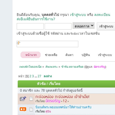
ยินดีต้อนรับคุณ,
บุคคลทั่วไป
กรุณา
เข้าสู่ระบบ
หรือ
ลงทะเบียน
ส่งอีเมล์ยืนยันการใช้งาน?
เข้าสู่ระบบด้วยชื่อผู้ใช้ รหัสผ่าน และระยะเวลาในเซสชั่น
หน้าแรก
ช่วยเหลือ
ค้นหา
ปฏิทิน
เข้าสู่ระบบ
เพลงพักใจดอทเน็ต
»
สัพเพเหระ
»
ขำขัน คลายเครียด
(ผู้ดูแล:
ฉัตรเจริญ
)
หน้า: [
1
]
2
3
...
27
ลงล่าง
หัวข้อ
/
เริ่มโดย
0 สมาชิก และ 78 บุคคลทั่วไป กำลังดูบอร์ดนี้
กะจ่องหง่อง กะจ่องหง่อง เจ้าข้าเอ๊ย!
ฉัตรเจริญ
1
2
เริ่มโดย
«
»
นิมนต์พระพยอมเทศน์มาให้ท่านอ่านครับ
เริ่มโดย
สุบิน