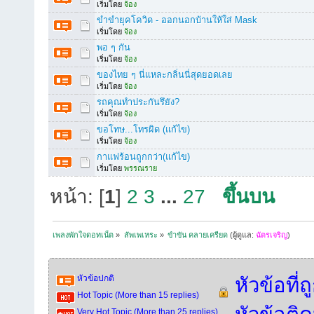
เริ่มโดย
จ้อง
ขำขำยุคโควิด - ออกนอกบ้านให้ใส่ Mask
เริ่มโดย
จ้อง
พอ ๆ กัน
เริ่มโดย
จ้อง
ของไทย ๆ นี่แหละกลิ่นนี่สุดยอดเลย
เริ่มโดย
จ้อง
รถคุณทำประกันรึยัง?
เริ่มโดย
จ้อง
ขอโทษ...โทรผิด (แก้ไข)
เริ่มโดย
จ้อง
กาแฟร้อนถูกกว่า(แก้ไข)
เริ่มโดย
พรรณราย
หน้า: [
1
]
2
3
...
27
ขึ้นบน
เพลงพักใจดอทเน็ต
»
สัพเพเหระ
»
ขำขัน คลายเครียด
(ผู้ดูแล:
ฉัตรเจริญ
)
หัวข้อปกติ
หัวข้อที่
Hot Topic (More than 15 replies)
Very Hot Topic (More than 25 replies)