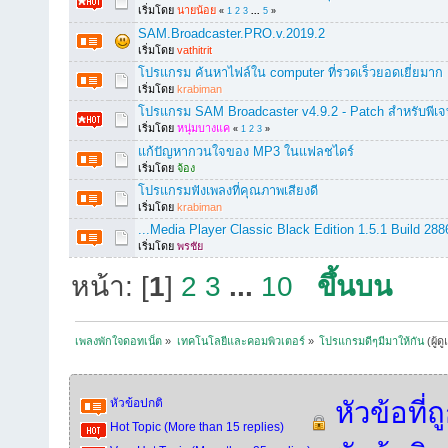
เริ่มโดย
นายน้อย
«
1
2
3
...
5
»
SAM.Broadcaster.PRO.v.2019.2
เริ่มโดย
vathitrit
โปรแกรม ค้นหาไฟล์ใน computer ที่รวดเร็วยอดเยี่ยมาก
เริ่มโดย
krabiman
โปรแกรม SAM Broadcaster v4.9.2 - Patch สำหรับพีเจ
เริ่มโดย
หนุ่มบางแค
«
1
2
3
»
แก้ปัญหากวนใจของ MP3 ในแฟลชไดร์
เริ่มโดย
จ้อง
โปรแกรมฟังเพลงที่คุณภาพเสียงดี
เริ่มโดย
krabiman
...Media Player Classic Black Edition 1.5.1 Build 288
เริ่มโดย
พรชัย
หน้า: [
1
]
2
3
...
10
ขึ้นบน
เพลงพักใจดอทเน็ต
»
เทคโนโลยีและคอมพิวเตอร์
»
โปรแกรมดีๆมีมาให้กัน
(ผู้ด
หัวข้อปกติ
หัวข้อที่
Hot Topic (More than 15 replies)