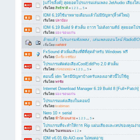
[แก้ไขลิ้งค์] สุดยอดโปรแกรมเล่นเพลง JetAudio เสียง
เริ่มโดย
สิทธิชาติ
«
1
2
3
...
5
»
IDM 6.19ใช้มาหลายเดือนแล้วไม่มีปัญหา(ลิ้วค์ใหม่)
เริ่มโดย
ปลาป๋อง
IDM 6.19 Build 9 ตัวเต็ม ถาวร ไม่เด้งถามคีย์ สุดยอด
เริ่มโดย
ม่อง ขอนแก่น
ย้ายแล้ว: โปรแกรมฟังเพลง , เล่นเพลงออนไลน์ RadioB
เริ่มโดย
vathitrit
FxSound ตัวเพิ่มเสียงที่ดีที่สุดสำหรับ Windows ฟรี
เริ่มโดย
บ๊ะเซ็ง แซ่ซ้อง
โปรแกรมตัดต่อเสียงCoolEditPro 2.0 ตัวเต็ม
เริ่มโดย
เก่งจอมทอง
«
1
2
3
...
5
»
ตอนนี้ idm ใครมีปัญหาบ้างครับลองเอาตัวนี้ไปใช้ดู
เริ่มโดย
พรชัย
Internet Download Manager 6.19 Build 8 [Full+Patch] ต
เริ่มโดย
ม่อง ขอนแก่น
โปรแกรมแต่งเสียงในคอมป์
เริ่มโดย
krabiman
Nero 10 + serial
เริ่มโดย
ฟ้าใสเมฆสวย
«
1
2
3
...
5
»
โปรแกรมที่จะทำให้การ Rip แผ่นเสียงและเทปของคุณง่ายข
เริ่มโดย
วินเทจแมน
«
1
2
»
IDM v6.01.6b AiO.exe ไม่หมดอายุ