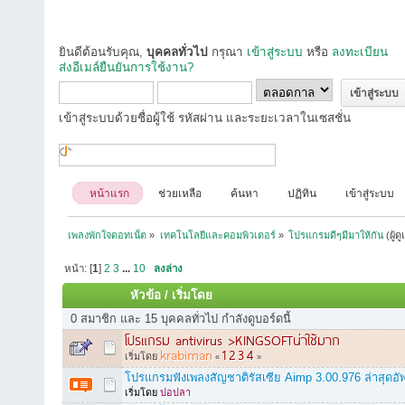
ยินดีต้อนรับคุณ,
บุคคลทั่วไป
กรุณา
เข้าสู่ระบบ
หรือ
ลงทะเบียน
ส่งอีเมล์ยืนยันการใช้งาน?
เข้าสู่ระบบด้วยชื่อผู้ใช้ รหัสผ่าน และระยะเวลาในเซสชั่น
หน้าแรก
ช่วยเหลือ
ค้นหา
ปฏิทิน
เข้าสู่ระบบ
เพลงพักใจดอทเน็ต
»
เทคโนโลยีและคอมพิวเตอร์
»
โปรแกรมดีๆมีมาให้กัน
(ผู้ด
หน้า: [
1
]
2
3
...
10
ลงล่าง
หัวข้อ
/
เริ่มโดย
0 สมาชิก และ 15 บุคคลทั่วไป กำลังดูบอร์ดนี้
โปรแกรม antivirus >KINGSOFTน่าใช้มาก
krabiman
1
2
3
4
เริ่มโดย
«
»
โปรแกรมฟังเพลงสัญชาติรัสเซีย Aimp 3.00.976 ล่าสุดอั
เริ่มโดย
ปอปลา