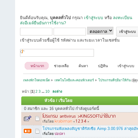
ยินดีต้อนรับคุณ,
บุคคลทั่วไป
กรุณา
เข้าสู่ระบบ
หรือ
ลงทะเบียน
ส่งอีเมล์ยืนยันการใช้งาน?
เข้าสู่ระบบด้วยชื่อผู้ใช้ รหัสผ่าน และระยะเวลาในเซสชั่น
หน้าแรก
ช่วยเหลือ
ค้นหา
ปฏิทิน
เข้าสู่ระบบ
เพลงพักใจดอทเน็ต
»
เทคโนโลยีและคอมพิวเตอร์
»
โปรแกรมดีๆมีมาให้กัน
(ผู้ด
หน้า: [
1
]
2
3
...
10
ลงล่าง
หัวข้อ
/
เริ่มโดย
0 สมาชิก และ 16 บุคคลทั่วไป กำลังดูบอร์ดนี้
โปรแกรม antivirus >KINGSOFTน่าใช้มาก
krabiman
1
2
3
4
เริ่มโดย
«
»
โปรแกรมฟังเพลงสัญชาติรัสเซีย Aimp 3.00.976 ล่าสุดอั
เริ่มโดย
ปอปลา