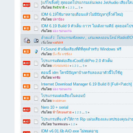
[แก้ไขลิ้งค์] สุดยอดโปรแกรมเล่นเพลง JetAudio เสียง
เริ่มโดย
สิทธิชาติ
«
1
2
3
...
5
»
IDM 6.19ใช้มาหลายเดือนแล้วไม่มีปัญหา(ลิ้วค์ใหม่)
เริ่มโดย
ปลาป๋อง
IDM 6.19 Build 9 ตัวเต็ม ถาวร ไม่เด้งถามคีย์ สุดยอด
เริ่มโดย
ม่อง ขอนแก่น
ย้ายแล้ว: โปรแกรมฟังเพลง , เล่นเพลงออนไลน์ RadioB
เริ่มโดย
vathitrit
FxSound ตัวเพิ่มเสียงที่ดีที่สุดสำหรับ Windows ฟรี
เริ่มโดย
บ๊ะเซ็ง แซ่ซ้อง
โปรแกรมตัดต่อเสียงCoolEditPro 2.0 ตัวเต็ม
เริ่มโดย
เก่งจอมทอง
«
1
2
3
...
5
»
ตอนนี้ idm ใครมีปัญหาบ้างครับลองเอาตัวนี้ไปใช้ดู
เริ่มโดย
พรชัย
Internet Download Manager 6.19 Build 8 [Full+Patch] ต
เริ่มโดย
ม่อง ขอนแก่น
โปรแกรมแต่งเสียงในคอมป์
เริ่มโดย
krabiman
Nero 10 + serial
เริ่มโดย
ฟ้าใสเมฆสวย
«
1
2
3
...
5
»
โปรแกรมที่จะทำให้การ Rip แผ่นเสียงและเทปของคุณง่ายข
เริ่มโดย
วินเทจแมน
«
1
2
»
IDM v6.01.6b AiO.exe ไม่หมดอายุ