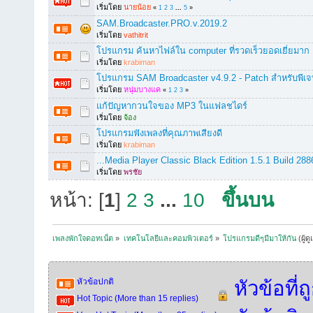
เริ่มโดย
นายน้อย
«
1
2
3
...
5
»
SAM.Broadcaster.PRO.v.2019.2
เริ่มโดย
vathitrit
โปรแกรม ค้นหาไฟล์ใน computer ที่รวดเร็วยอดเยี่ยมาก
เริ่มโดย
krabiman
โปรแกรม SAM Broadcaster v4.9.2 - Patch สำหรับพีเจ
เริ่มโดย
หนุ่มบางแค
«
1
2
3
»
แก้ปัญหากวนใจของ MP3 ในแฟลชไดร์
เริ่มโดย
จ้อง
โปรแกรมฟังเพลงที่คุณภาพเสียงดี
เริ่มโดย
krabiman
...Media Player Classic Black Edition 1.5.1 Build 288
เริ่มโดย
พรชัย
หน้า: [
1
]
2
3
...
10
ขึ้นบน
เพลงพักใจดอทเน็ต
»
เทคโนโลยีและคอมพิวเตอร์
»
โปรแกรมดีๆมีมาให้กัน
(ผู้ด
หัวข้อปกติ
หัวข้อที่
Hot Topic (More than 15 replies)