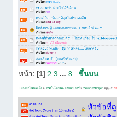
เริ่มโดย
คนชายแดน
ทดลองครับ ฝากใจไว้ที่เดือน
เริ่มโดย
นัท
ถนน10สายที่สวยที่สุดในประเทศจีน
เริ่มโดย
เลิศ นครปฐม
ฝึกตั้งกระทู้ แจกเพลงธรรมมะ + ซ่อนลิ้งค์ค่ะ **
เริ่มโดย
สุขใจ
เพลงที่ทำมาจากคอมล้วนๆ ไม่มีคนร้อง ใช้ text-to-speec
เริ่มโดย
นายโจ้ เมืองนนท์
ทดสอบวางเพลิง...อุ๊ย วางเพลง.....โหลดครับ
เริ่มโดย
กังสดาล
ล่องเรือหารัก (ยอดรักร้องสด)
เริ่มโดย
น้อยหน่า.
«
1
2
»
หน้า: [
1
]
2
3
...
8
ขึ้นบน
เพลงพักใจดอทเน็ต
»
เทคโนโลยีและคอมพิวเตอร์
»
ห้องฝึกวิทยายุทธ
(ผู้ดูแล:
ch
หัวข้อปกติ
หัวข้อที่
Hot Topic (More than 15 replies)
Very Hot Topic (More than 25 replies)