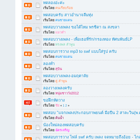
ทดลองอ่ะค่ะ
เริ่มโดย
คนเรียบร้อย
ทดสอบครับ สาวอำนาจลืมทุ่ง
เริ่มโดย
คนชายแดน
ทดสอบวางเพลง ขอได้ไหม พรชิดา ณ สงขลา
เริ่มโดย
แมวดำ
ทดสอบวางเพลง - เพื่อเธอที่รัก/กรองทอง ทัศนพันธ์LP
เริ่มโดย
ทรงพล ลำพูน
ทดสอบการวาง mp3 to swf แบบใส่รูป ครับ
เริ่มโดย
คนชายแดน
ลองทำ
เริ่มโดย
สุบิน
ทดสอบวางเพลง-อมฤตาลัย
เริ่มโดย
ตู่ ลำพูน
ลองวางเพลงครับ
เริ่มโดย
หนุ่มชาววัง2012
ขอฝึกหัดวาง
เริ่มโดย
ชัย
«
1
2
»
ทดสอบ "แจกเพลงประกอบภาพยนต์ มือปืน 2 สาละวิน(พ.
เริ่มโดย
ต้นน้ำ
น้องใหม่ลองทดสอบครับ
เริ่มโดย
ฉัตรเจริญ
ทดสอบการวาง ไฟล์ swf ครับ เพลง จดหมายถึงอ้อย - ไกส