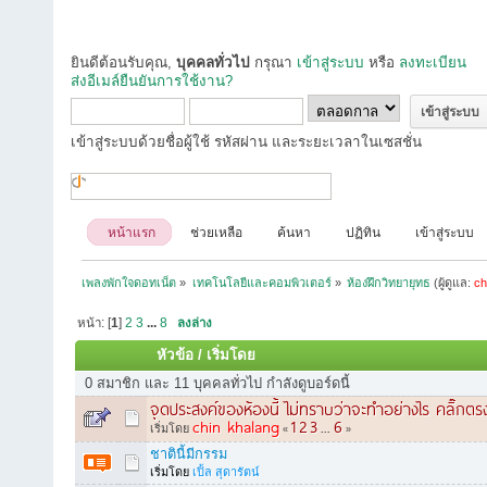
ยินดีต้อนรับคุณ,
บุคคลทั่วไป
กรุณา
เข้าสู่ระบบ
หรือ
ลงทะเบียน
ส่งอีเมล์ยืนยันการใช้งาน?
เข้าสู่ระบบด้วยชื่อผู้ใช้ รหัสผ่าน และระยะเวลาในเซสชั่น
หน้าแรก
ช่วยเหลือ
ค้นหา
ปฏิทิน
เข้าสู่ระบบ
เพลงพักใจดอทเน็ต
»
เทคโนโลยีและคอมพิวเตอร์
»
ห้องฝึกวิทยายุทธ
(ผู้ดูแล:
ch
หน้า: [
1
]
2
3
...
8
ลงล่าง
หัวข้อ
/
เริ่มโดย
0 สมาชิก และ 11 บุคคลทั่วไป กำลังดูบอร์ดนี้
จุดประสงค์ของห้องนี้ ไม่ทราบว่าจะทำอย่างไร คลิ๊กตรง
chin khalang
1
2
3
6
เริ่มโดย
«
...
»
ชาตินี้มีกรรม
เริ่มโดย
เปิ้ล สุดารัตน์