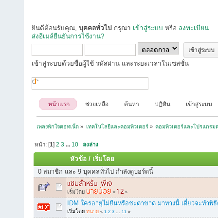
ยินดีต้อนรับคุณ,
บุคคลทั่วไป
กรุณา
เข้าสู่ระบบ
หรือ
ลงทะเบียน
ส่งอีเมล์ยืนยันการใช้งาน?
เข้าสู่ระบบด้วยชื่อผู้ใช้ รหัสผ่าน และระยะเวลาในเซสชั่น
หน้าแรก
ช่วยเหลือ
ค้นหา
ปฏิทิน
เข้าสู่ระบบ
เพลงพักใจดอทเน็ต
»
เทคโนโลยีและคอมพิวเตอร์
»
คอมพิวเตอร์และโปรแกรมต
หน้า: [
1
]
2
3
...
10
ลงล่าง
หัวข้อ
/
เริ่มโดย
0 สมาชิก และ 9 บุคคลทั่วไป กำลังดูบอร์ดนี้
แซมสำหรับ พีเจ
นายน้อย
1
2
เริ่มโดย
«
»
IDM ใครอายุไม่ยืนหรือชะตาขาด มาทางนี้ เดี๋ยวจะทำพิธีต
เริ่มโดย
ทนาย
«
1
2
3
...
11
»