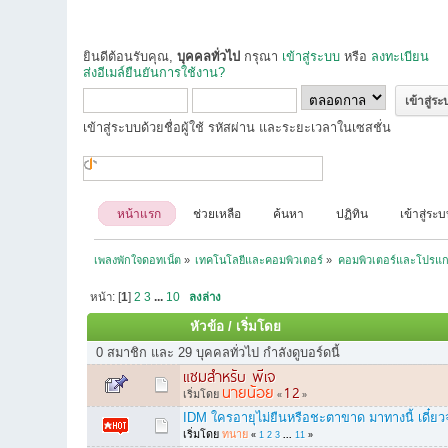
ยินดีต้อนรับคุณ,
บุคคลทั่วไป
กรุณา
เข้าสู่ระบบ
หรือ
ลงทะเบียน
ส่งอีเมล์ยืนยันการใช้งาน?
เข้าสู่ระบบด้วยชื่อผู้ใช้ รหัสผ่าน และระยะเวลาในเซสชั่น
หน้าแรก
ช่วยเหลือ
ค้นหา
ปฏิทิน
เข้าสู่ระ
เพลงพักใจดอทเน็ต
»
เทคโนโลยีและคอมพิวเตอร์
»
คอมพิวเตอร์และโปรแก
หน้า: [
1
]
2
3
...
10
ลงล่าง
หัวข้อ
/
เริ่มโดย
0 สมาชิก และ 29 บุคคลทั่วไป กำลังดูบอร์ดนี้
แซมสำหรับ พีเจ
นายน้อย
1
2
เริ่มโดย
«
»
IDM ใครอายุไม่ยืนหรือชะตาขาด มาทางนี้ เดี๋ยวจ
เริ่มโดย
ทนาย
«
1
2
3
...
11
»