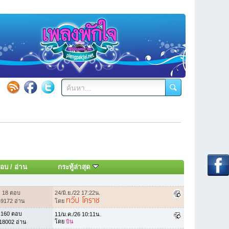
อบ
/
อ่าน
กระทู้ล่าสุด
18 ตอบ
24/มิ.ย./22 17:22น.
ทวีป โคราช
49172 อ่าน
โดย
160 ตอบ
11/ม.ค./26 10:11น.
โดย
บิน
18002 อ่าน