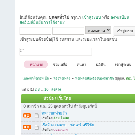
ยินดีต้อนรับคุณ,
บุคคลทั่วไป
กรุณา
เข้าสู่ระบบ
หรือ
ลงทะเบียน
ส่งอีเมล์ยืนยันการใช้งาน?
เข้าสู่ระบบด้วยชื่อผู้ใช้ รหัสผ่าน และระยะเวลาในเซสชั่น
หน้าแรก
ช่วยเหลือ
ค้นหา
ปฏิทิน
เข้าสู่ระบบ
เพลงพักใจดอทเน็ต
»
ห้องฟังเพลง 
»
ฟังเพลงเสียงร้องของสมาชิก
(ผู้ดูแล:
ต้อม 
หน้า: [
1
]
2
3
...
10
ลงล่าง
หัวข้อ
/
เริ่มโดย
0 สมาชิก และ 25 บุคคลทั่วไป กำลังดูบอร์ดนี้
ทหารบกพ่ายรัก
เริ่มโดย
ต้อม โฆษิต
เรือจ้างวางพาย - ชเนศร์ ศรีวิชัย
เริ่มโดย
มดตะนอย