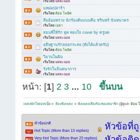
เริ่มโดย
มดตะนอย
แหม่มปลาร้า
เริ่มโดย
ต้อม โฆษิต
ลืมอ้อมทรวง นักร้องต้นแบบคือ ชรินทร์ นันทนาคร
เริ่มโดย
เมธา
สอนพี่ให้รัก ทูล ทองใจ cover by ครูมด
เริ่มโดย
มดตะนอย
อธิษฐานรักลอยกระทง (ฟังได้แล้วครับ)
เริ่มโดย
ต้อม โฆษิต
วิมานในฝัน
เริ่มโดย
มดตะนอย
รังรักในจินตนาการ
เริ่มโดย
มดตะนอย
หน้า: [
1
]
2
3
...
10
ขึ้นบน
เพลงพักใจดอทเน็ต
»
ห้องฟังเพลง 
»
ฟังเพลงเสียงร้องของสมาชิก
(ผู้ดูแล:
ต้อม 
หัวข้อปกติ
หัวข้อที่
Hot Topic (More than 15 replies)
หัวข้อติ
Very Hot Topic (More than 25 replies)