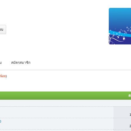
บบ
สมัครสมาชิก
น้อย
)
ต
ง