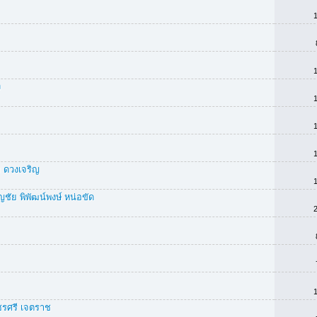
ง
 ดวงเจริญ
ัย พิพัฒน์พงษ์ หน่อขัด
ชรศรี เจตราช