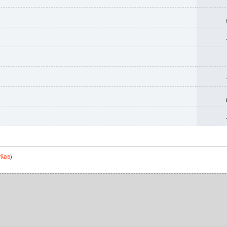
น้อย
)