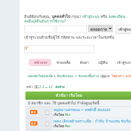
ยินดีต้อนรับคุณ,
บุคคลทั่วไป
กรุณา
เข้าสู่ระบบ
หรือ
ลงทะเบียน
ส่งอีเมล์ยืนยันการใช้งาน?
เข้าสู่ระบบด้วยชื่อผู้ใช้ รหัสผ่าน และระยะเวลาในเซสชั่น
หน้าแรก
ช่วยเหลือ
ค้นหา
ปฏิทิน
เข้าสู่ระ
เพลงพักใจดอทเน็ต
»
ห้องฟังเพลง 
»
ฟังเพลงพื้นบ้าน 
(ผู้ดูแล:
โชค นรา
,
นาย
หน้า: [
1
]
2
3
...
12
ลงล่าง
หัวข้อ
/
เริ่มโดย
0 สมาชิก และ 78 บุคคลทั่วไป กำลังดูบอร์ดนี้
หนุ่มนานครพนม > พรศักดิ์ ส่องแสง
เริ่มโดย
จ้อง
เพลง เลิกเหล้าเพราะเมีย - กำปั่น บ้านแท่น ขับร้อ
เริ่มโดย
จ้อง