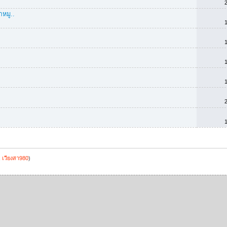
กหมู..
,
เวียงสา980
)