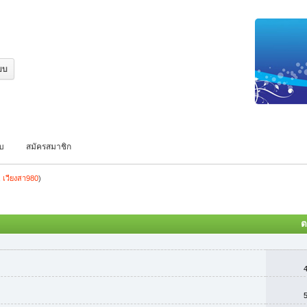
บบ
สมัครสมาชิก
,
เวียงสา980
)
ต