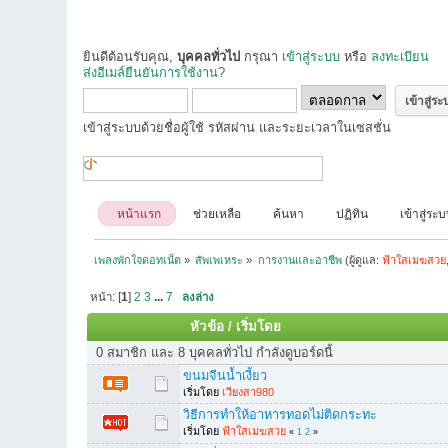
ยินดีต้อนรับคุณ,
บุคคลทั่วไป
กรุณา
เข้าสู่ระบบ
หรือ
ลงทะเบียน
ส่งอีเมล์ยืนยันการใช้งาน?
เข้าสู่ระบบด้วยชื่อผู้ใช้ รหัสผ่าน และระยะเวลาในเซสชั่น
หน้าแรก
ช่วยเหลือ
ค้นหา
ปฏิทิน
เข้าสู่ระ
เพลงพักใจดอทเน็ต
»
สัพเพเหระ
»
การงานและอาชีพ
(ผู้ดูแล:
ฟ้าใสเมฆสวย
หน้า: [
1
]
2
3
...
7
ลงล่าง
หัวข้อ
/
เริ่มโดย
0 สมาชิก และ 8 บุคคลทั่วไป กำลังดูบอร์ดนี้
ขนมจีนน้ำเงี้ยว
เริ่มโดย
เวียงสา980
วิธีการทำให้อาหารทอดไม่ติดกระทะ
เริ่มโดย
ฟ้าใสเมฆสวย
«
1
2
»