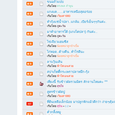
ขนมถั่วแปบ
เริ่มโดย
ทรงพล ลำพูน
แกงแค......อาหารเหนือสุดอร่อย
เริ่มโดย
เวียงสา980
ทำกุ้งแช่น้ำปลา..แกล้ม..เบียร์เย็นๆๆกันค่ะ.
เริ่มโดย
ภูตะวัน
มาทำอาหารใต้ (แกงไตปลา) กันค่ะ..
เริ่มโดย
ภูตะวัน
ไข่เจียวแฮมชีส
เริ่มโดย
น้อยหน่าลูกป๋าเบิ้ม
ไก่ทอด..ค้างคืน..ทำไรดีนะ
เริ่มโดย
น้อยหน่าลูกป๋าเบิ้ม
ลาบวุ้นเส้น
เริ่มโดย
ฟ้าใสเมฆสวย
สปาเก็ตตี้กระเพราปลาหมึก-กุ้ง
เริ่มโดย
ฟ้าใสเมฆสวย
เที่ยงนี้ รับข้าวผัดรวมมิตร สักจานไหมคะ ^^
เริ่มโดย
สุขใจ
สูตรข้าวผัดปู
เริ่มโดย
เวียงสา980
ที่ดินเหลือเล็กน้อย มาปลูกฟักแม้วดีกว่า ง่ายๆคุ้ม
เริ่มโดย
สุบิน
«
1
2
»
คั่วกลิ้งหมู