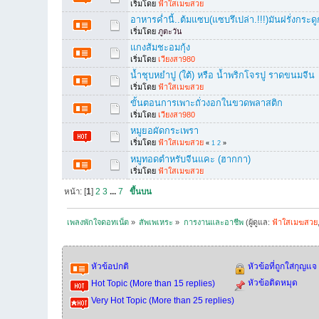
เริ่มโดย
ฟ้าใสเมฆสวย
อาหารค่ำนี้..ต้มแซบ(แซบรึเปล่า.!!!)มันฝรั่งกระดู
เริ่มโดย
ภูตะวัน
แกงส้มชะอมกุ้ง
เริ่มโดย
เวียงสา980
น้ำชุบหยำปู (ใต้) หรือ น้ำพริกโจรปู ราดขนมจีน
เริ่มโดย
ฟ้าใสเมฆสวย
ขั้นตอนการเพาะถั่วงอกในขวดพลาสติก
เริ่มโดย
เวียงสา980
หมูยอผัดกระเพรา
เริ่มโดย
ฟ้าใสเมฆสวย
«
1
2
»
หมูทอดตำหรับจีนแคะ (ฮากกา)
เริ่มโดย
ฟ้าใสเมฆสวย
หน้า: [
1
]
2
3
...
7
ขึ้นบน
เพลงพักใจดอทเน็ต
»
สัพเพเหระ
»
การงานและอาชีพ
(ผู้ดูแล:
ฟ้าใสเมฆสวย
หัวข้อปกติ
หัวข้อที่ถูกใส่กุญแจ
หัวข้อติดหมุด
Hot Topic (More than 15 replies)
Very Hot Topic (More than 25 replies)