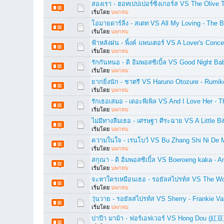
สองเรา - ฮอทเปปเปอร์ซิงเกอร์ส VS The Olive T
เริ่มโดย
นพกทม
โอมายดาร์ลิ่ง - สเตท VS All My Loving - The B
เริ่มโดย
นพกทม
ฟ้าหลังฝน - พิ้งค์ แพนเตอร์ VS A Lover's Conc
เริ่มโดย
นพกทม
รักกันหนอ - ดิ อิมพอสซิเบิ้ล VS Good Night B
เริ่มโดย
นพกทม
ยากยิ่งนัก - ชาตรี VS Haruno Otozure - Rumi
เริ่มโดย
นพกทม
รักเธอเสมอ - เดอะพีเพิล VS And I Love Her - 
เริ่มโดย
นพกทม
ไม่มีทางลืมเธอ - เศรษฐา ศิระฉาย VS A Little Bi
เริ่มโดย
นพกทม
ความในใจ - เรนโบว์ VS Bu Zhang Shi Ni D
เริ่มโดย
นพกทม
สกุณา - ดิ อิมพอสซิเบิ้ล VS Boeroeng kaka - 
เริ่มโดย
นพกทม
จะหาใครเหมือนเธอ - รอยัลสไปรท์ส VS The Won
เริ่มโดย
นพกทม
วุ่นวาย - รอยัลสไปรท์ส VS Sherry - Frankie V
เริ่มโดย
นพกทม
ปาป๊า มาม้า - ฟอร์เอฟเวอร์ VS Hong Dou (紅豆)