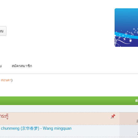
บบ
สมัครสมาชิก
:
สอนคา
)
ต
ระทู้
ghua chunmeng (京华春梦) - Wang mingquan