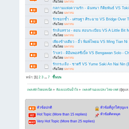
เริ่มโดย
นพกทม
กลกามแห่งความรัก - ฉันทนา กิติยพันธ์ VS To
เริ่มโดย
นพกทม
รักชอกช้ำ - เศรษฐา ศิระฉาย VS Bridge Over 
เริ่มโดย
นพกทม
รักล้นทรวง - ดอน สอนระเบียบ VS A Little Bit 
เริ่มโดย
นพกทม
เพียงข้างเดียว - อิ๋ว พิมพ์โพยม VS Ming Tian 
เริ่มโดย
นพกทม
ว้าเหว่ - ดิอิมพอสซิเบิ้ล VS Bengawan Solo - 
เริ่มโดย
นพกทม
รักกระเจิง - ชาตรี VS Yume Saki An Nai 
เริ่มโดย
นพกทม
หน้า: [
1
]
2
3
...
7
ขึ้นบน
เพลงพักใจดอทเน็ต
»
ห้องแบ่งปันน้ำใจ
»
เพลงทำนองแปลง ไทย-เทศ
(ผู้ดูแล
หัวข้อปกติ
หัวข้อที่ถูกใส่กุญแจ
หัวข้อติดหมุด
Hot Topic (More than 15 replies)
Very Hot Topic (More than 25 replies)