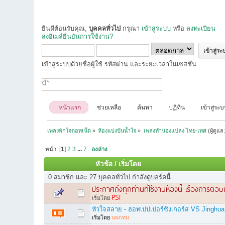
ยินดีต้อนรับคุณ,
บุคคลทั่วไป
กรุณา
เข้าสู่ระบบ
หรือ
ลงทะเบียน
ส่งอีเมล์ยืนยันการใช้งาน?
เข้าสู่ระบบด้วยชื่อผู้ใช้ รหัสผ่าน และระยะเวลาในเซสชั่น
หน้าแรก
ช่วยเหลือ
ค้นหา
ปฏิทิน
เข้าสู่ระ
เพลงพักใจดอทเน็ต
»
ห้องแบ่งปันน้ำใจ
»
เพลงทำนองแปลง ไทย-เทศ
(ผู้ดูแล
หน้า: [
1
]
2
3
...
7
ลงล่าง
หัวข้อ
/
เริ่มโดย
0 สมาชิก และ 27 บุคคลทั่วไป กำลังดูบอร์ดนี้
ประกาศถึงทุกท่านที่ใช้งานห้องนี้ เรืองการตอบก
PSI
เริ่มโดย
หัวใจสลาย - ฮอทเปปเปอร์ซิงเกอร์ส VS Jin
เริ่มโดย
นพกทม