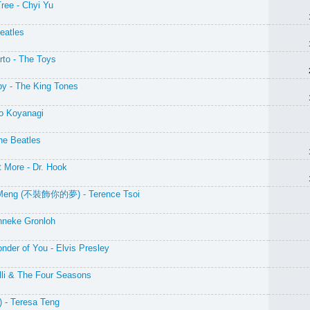
ree - Chyi Yu
eatles
erto - The Toys
aby - The King Tones
ko Koyanagi
The Beatles
t More - Dr. Hook
e Meng (不裝飾你的夢) - Terence Tsoi
Anneke Gronloh
der of You - Elvis Presley
alli & The Four Seasons
 - Teresa Teng