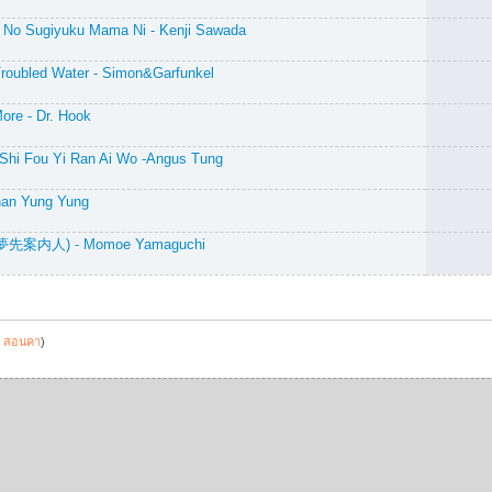
ki No Sugiyuku Mama Ni - Kenji Sawada
Troubled Water - Simon&Garfunkel
More - Dr. Hook
Ni Shi Fou Yi Ran Ai Wo -Angus Tung
Chan Yung Yung
Nin (夢先案内人) - Momoe Yamaguchi
:
สอนคา
)