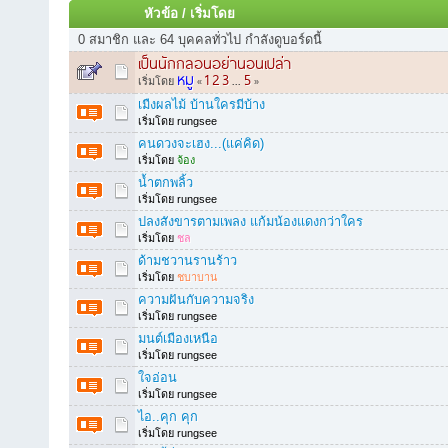
หัวข้อ
/
เริ่มโดย
0 สมาชิก และ 64 บุคคลทั่วไป กำลังดูบอร์ดนี้
เป็นนักกลอนอย่านอนเปล่า
หมู
1
2
3
5
เริ่มโดย
«
...
»
เมืงผลไม้ บ้านใครมีบ้าง
เริ่มโดย rungsee
คนดวงจะเฮง...(แค่คิด)
เริ่มโดย
จ้อง
น้ำตกพลิ้ว
เริ่มโดย rungsee
ปลงสังขารตามเพลง แก้มน้องแดงกว่าใคร
เริ่มโดย
ชล
ด้ามชวานรานร้าว
เริ่มโดย
ชบาบาน
ความฝันกับความจริง
เริ่มโดย rungsee
มนต์เมืองเหนือ
เริ่มโดย rungsee
ใจอ่อน
เริ่มโดย rungsee
ไอ..คุก คุก
เริ่มโดย rungsee