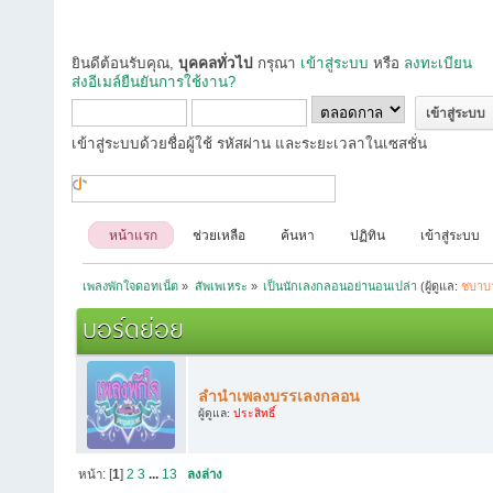
ยินดีต้อนรับคุณ,
บุคคลทั่วไป
กรุณา
เข้าสู่ระบบ
หรือ
ลงทะเบียน
ส่งอีเมล์ยืนยันการใช้งาน?
เข้าสู่ระบบด้วยชื่อผู้ใช้ รหัสผ่าน และระยะเวลาในเซสชั่น
หน้าแรก
ช่วยเหลือ
ค้นหา
ปฏิทิน
เข้าสู่ระบบ
เพลงพักใจดอทเน็ต
»
สัพเพเหระ
»
เป็นนักเลงกลอนอย่านอนเปล่า
(ผู้ดูแล:
ชบาบ
บอร์ดย่อย
ลำนำเพลงบรรเลงกลอน
ผู้ดูแล:
ประสิทธิ์
หน้า: [
1
]
2
3
...
13
ลงล่าง