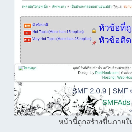
เพลงพักใจดอทเน็ต
»
สัพเพเหระ
»
เป็นนักเลงกลอนอย่านอนเปล่า
(ผู้ดูแล:
ชบาบ
หัวข้อปกติ
หัวข้อที่
Hot Topic (More than 15 replies)
หัวข้อติ
Very Hot Topic (More than 25 replies)
คุณมีสิทธิที่จะทำซ้ำ แก้ไข จำหน่ายจ่าย
Design by
PostNook.com
| ติดต่
Hosting | Web Host
SMF 2.0.9
|
SMF 
SMFAds
X
หน้านี้ถูกสร้างขึ้นภายใ