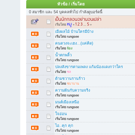
หัวข้อ
/
เริ่มโดย
0 สมาชิก และ 54 บุคคลทั่วไป กำลังดูบอร์ดนี้
เป็นนักกลอนอย่านอนเปล่า
หมู
1
2
3
5
เริ่มโดย
«
...
»
เมืงผลไม้ บ้านใครมีบ้าง
เริ่มโดย rungsee
คนดวงจะเฮง...(แค่คิด)
เริ่มโดย
จ้อง
น้ำตกพลิ้ว
เริ่มโดย rungsee
ปลงสังขารตามเพลง แก้มน้องแดงกว่าใคร
เริ่มโดย
ชล
ด้ามชวานรานร้าว
เริ่มโดย
ชบาบาน
ความฝันกับความจริง
เริ่มโดย rungsee
มนต์เมืองเหนือ
เริ่มโดย rungsee
ใจอ่อน
เริ่มโดย rungsee
ไอ..คุก คุก
เริ่มโดย rungsee