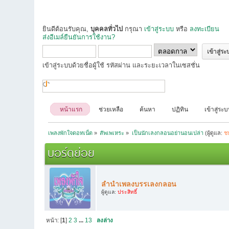
ยินดีต้อนรับคุณ,
บุคคลทั่วไป
กรุณา
เข้าสู่ระบบ
หรือ
ลงทะเบียน
ส่งอีเมล์ยืนยันการใช้งาน?
เข้าสู่ระบบด้วยชื่อผู้ใช้ รหัสผ่าน และระยะเวลาในเซสชั่น
หน้าแรก
ช่วยเหลือ
ค้นหา
ปฏิทิน
เข้าสู่ระ
เพลงพักใจดอทเน็ต
»
สัพเพเหระ
»
เป็นนักเลงกลอนอย่านอนเปล่า
(ผู้ดูแล:
ช
บอร์ดย่อย
ลำนำเพลงบรรเลงกลอน
ผู้ดูแล:
ประสิทธิ์
หน้า: [
1
]
2
3
...
13
ลงล่าง