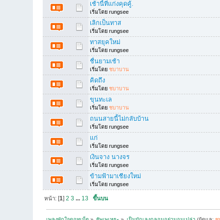
เช้านี้ที่แก่งคุดคู้.
เริ่มโดย rungsee
เลิกเป็นทาส
เริ่มโดย rungsee
ทาสยุคใหม่
เริ่มโดย rungsee
ชื่นยามเช้า
เริ่มโดย
ชบาบาน
คิดถึง
เริ่มโดย
ชบาบาน
ขุนทะเล
เริ่มโดย
ชบาบาน
ถนนสายนี้ไม่กลับบ้าน
เริ่มโดย rungsee
แก่
เริ่มโดย rungsee
เงินจาง นางจร
เริ่มโดย rungsee
ข้ามฟ้ามาเชียงใหม่
เริ่มโดย rungsee
หน้า: [
1
]
2
3
...
13
ขึ้นบน
เพลงพักใจดอทเน็ต
»
สัพเพเหระ
»
เป็นนักเลงกลอนอย่านอนเปล่า
(ผู้ดูแล:
ช