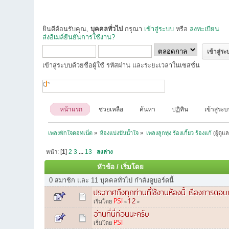
ยินดีต้อนรับคุณ,
บุคคลทั่วไป
กรุณา
เข้าสู่ระบบ
หรือ
ลงทะเบียน
ส่งอีเมล์ยืนยันการใช้งาน?
เข้าสู่ระบบด้วยชื่อผู้ใช้ รหัสผ่าน และระยะเวลาในเซสชั่น
หน้าแรก
ช่วยเหลือ
ค้นหา
ปฏิทิน
เข้าสู่ระ
เพลงพักใจดอทเน็ต
»
ห้องแบ่งปันน้ำใจ
»
เพลงลูกทุ่ง ร้องเกี้ยว ร้องแก้
(ผู้ดูแ
หน้า: [
1
]
2
3
...
13
ลงล่าง
หัวข้อ
/
เริ่มโดย
0 สมาชิก และ 11 บุคคลทั่วไป กำลังดูบอร์ดนี้
ประกาศถึงทุกท่านที่ใช้งานห้องนี้ เรืองการตอบก
PSI
1
2
เริ่มโดย
«
»
อ่านที่นี่ก่อนนะครับ
PSI
เริ่มโดย