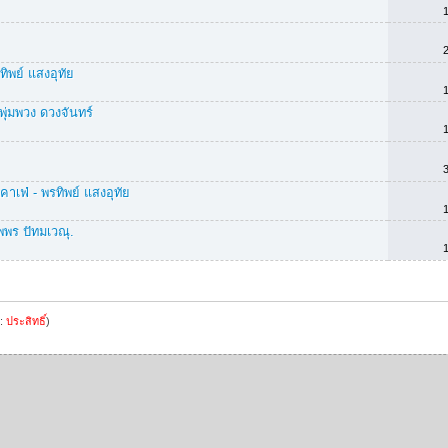
ทิพย์ แสงอุทัย
ุ่มพวง ดวงจันทร์
คาเฟ่ - พรทิพย์ แสงอุทัย
พพร ปัทมเวณุ.
ล:
ประสิทธิ์
)