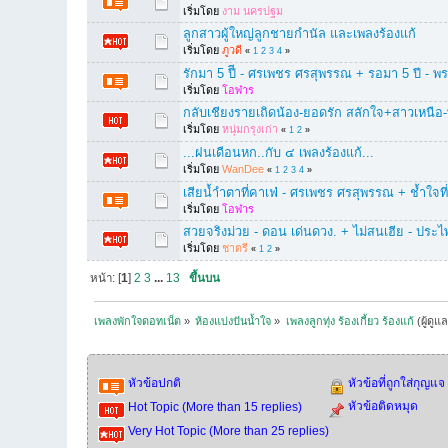
เริ่มโดย
งาม นครปฐม
ลูกสาวผู้ใหญ่ลูกชายกำนัล และเพลงร้องแก้
เริ่มโดย
ภูวดี
«
1
2
3
4
»
รักมา 5 ปีี - ศรเพชร ศรสุพรรณ + รอมา 5 ปี - พร
เริ่มโดย
โอฬาร
กลับเชียงรายเถิดน้อง-ยอดรัก สลักใจ+สาวเหนือ-พ
เริ่มโดย
หนุ่มกรุงเก่า
«
1
2
»
...ฝนเดือนหก..กับ ๔ เพลงร้องแก้...
เริ่มโดย
WanDee
«
1
2
3
4
»
เสียน้ำำตาที่คาเฟ่ - ศรเพชร ศรสุพรรณ + ช้ำใจที่
เริ่มโดย
โอฬาร
สวยจริงม่วย - ดอน เด่นดวง. + ไม่สนเฮีย - ประไ
เริ่มโดย
ชาตรี
«
1
2
»
หน้า: [
1
]
2
3
...
13
ขึ้นบน
เพลงพักใจดอทเน็ต
»
ห้องแบ่งปันน้ำใจ
»
เพลงลูกทุ่ง ร้องเกี้ยว ร้องแก้
(ผู้ดูแ
หัวข้อปกติ
หัวข้อที่ถูกใส่กุญแจ
หัวข้อติดหมุด
Hot Topic (More than 15 replies)
Very Hot Topic (More than 25 replies)