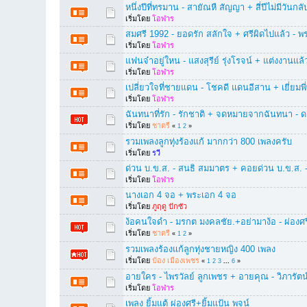
หนึ่งปีที่ทรมาน - สายัณหื สัญญา + สี่ปีไม่มีวันกลั
เริ่มโดย
โอฬาร
สมศรี 1992 - ยอดรัก สลักใจ + ศรีผิดไปแล้ว - พร
เริ่มโดย
โอฬาร
แฟนจ๋าอยู่ใหน - แสงสุรีย์ รุ่งโรจน์ + แต่งงานแล้วพ
เริ่มโดย
โอฬาร
เปลี่ยวใจที่ชายแดน - โชคดี แดนอีสาน + เยี่ยมพี
เริ่มโดย
โอฬาร
ฉันทนาที่รัก - รักชาติ + จดหมายจากฉันทนา - ด
เริ่มโดย
ชาตรี
«
1
2
»
รวมเพลงลูกทุ่งร้องแก้ มากกว่า 800 เพลงครับ
เริ่มโดย
รวี
ด่วน บ.ข.ส. - สนธิ สมมาตร + คอยด่วน บ.ข.ส. -
เริ่มโดย
โอฬาร
นางเอก 4 จอ + พระเอก 4 จอ
เริ่มโดย
ภูฤดู ปักซัว
ง้อคนใจดำ - มรกต มงคลชัย.+อย่ามาง้อ - ผ่องศ
เริ่มโดย
ชาตรี
«
1
2
»
รวมเพลงร้องแก้ลูกทุ่งชายหญิง 400 เพลง
เริ่มโดย
ป๋อง เมืองเพชร
«
1
2
3
...
6
»
อายใคร - ไพรวัลย์ ลูกเพชร + อายคุณ - วิภารัตน์
เริ่มโดย
โอฬาร
เพลง ยิ้มแต้ ผ่องศรี+ยิ้มแป้น พจน์