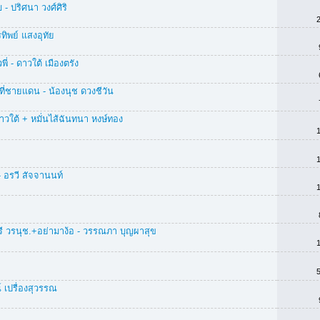
บ - ปริศนา วงศ์ศิริ
ทิพย์ แสงอุทัย
ี่ - ดาวใต้ เมืองตรัง
่ที่ชายแดน - น้องนุช ดวงชีวัน
าวใต้ + หมั่นไส้ฉันทนา หงษ์ทอง
 อรวี สัจจานนท์
รี วรนุช.+อย่ามาง้อ - วรรณภา บุญผาสุข
 เปรื่องสุวรรณ