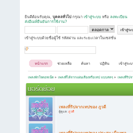
ยินดีต้อนรับคุณ,
บุคคลทั่วไป
กรุณา
เข้าสู่ระบบ
หรือ
ลงทะเบียน
ส่งอีเมล์ยืนยันการใช้งาน?
เข้าสู่ระบบด้วยชื่อผู้ใช้ รหัสผ่าน และระยะเวลาในเซสชั่น
หน้าแรก
ช่วยเหลือ
ค้นหา
ปฏิทิน
เข้าสู่ระ
เพลงพักใจดอทเน็ต
»
เพลงที่ได้จากแผ่นเสียงหรือเทป แบบสดๆ
»
เพลงที่ริป
บอร์ดย่อย
เพลงที่ริปจากเทปของ ภูวดี
ผู้ดูแล:
ภูวดี
เพลงที่ริปจากเทปของ ประสม เมืองชล