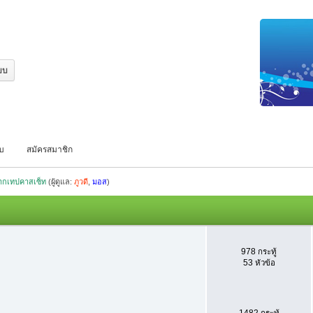
บบ
สมัครสมาชิก
จากเทปคาสเซ็ท
(ผู้ดูแล:
ภูวดี
,
มอส
)
978 กระทู้
53 หัวข้อ
1482 กระทู้