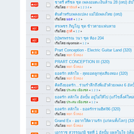
ชาตรี ศรีชล ชุด เพลงอมตะเงินล้าน 28 (เทป) อัปใ
เริ่มโดย
สายัณห์
«
1
2
3
4
»
ต้นตำหรับเพลงแปลง แม่ไม้เพลงไทย (เทป)
เริ่มโดย
มอส
«
1
2
»
สรเพชร ภิญโญ ชุด ข้าวตายแฟนหาย
เริ่มโดย
ภูวดี
«
1
2
»
(ป)พรพรรณ วนา ชุด ห้อง 204
เริ่มโดย niyomsin
«
1
2
»
Prart Conception - Electric Guitar Land (320)
เริ่มโดย
หยก นิ้วทอง
PRART CONCEPTION III (320)
เริ่มโดย
หยก นิ้วทอง
ยอดรัก สลักใจ - สุดยอดลูกทุ่งเสียงทอง (320)
เริ่มโดย
หยก นิ้วทอง
คิดถึงยอดรัก...ร่วมรำลึกถึงพี่แอ๊วด้วยเพลง 6 อัล
เริ่มโดย
ประสม เมืองชล
«
1
2
3
»
ยอดรัก สลักใจ อัลบั้ม อยู่ไม่ให้ไป (แก้ไขลิ้งค์ใหม
เริ่มโดย
ประสม เมืองชล
«
1
2
»
ยอดรัก สลักใจ - ยอดรักรวมฮิต'86 (320)
เริ่มโดย
หยก นิ้วทอง
Grand Ex - อยากให้ความรัก (แก่คนทั้งโลก) (32
เริ่มโดย
หยก นิ้วทอง
เอกราช สุวรรณภูมิ ชุดที่ 1 อัลบั้ม แผลในใจ (เต็มอ