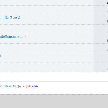
ีแถมอีก 3 เพลง)
ป็นพิเศษเพราะ.....)
)
จากเทปคาสเซ็ท
(ผู้ดูแล:
ภูวดี
,
มอส
)