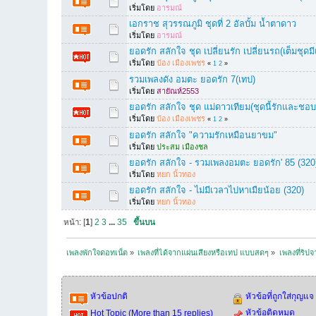
เริ่มโดย
อารมณ์
เอกราช สุวรรณภูมิ ชุดที่ 2 อัลบั้ม น้ำตาดาว
เริ่มโดย
อารมณ์
ยอดรัก สลักใจ ชุด เปลี่ยนรัก เปลี่ยนรถ(เต็มชุดม
เริ่มโดย
ป๋อง เมืองเพชร
«
1
2
»
รวมเพลงดัง อมตะ ยอดรัก 7(เทป)
เริ่มโดย
สายัณห์2553
ยอดรัก สลักใจ ชุด แม่ดาวเทียม(ชุดนี้รักและชอบเ
เริ่มโดย
ป๋อง เมืองเพชร
«
1
2
»
ยอดรัก สลักใจ "ความรักเหมือนยาขม"
เริ่มโดย
ประสม เมืองชล
ยอดรัก สลักใจ - รวมเพลงอมตะ ยอดรัก' 85 (320
เริ่มโดย
หยก นิ้วทอง
ยอดรัก สลักใจ - ไม่มีเวลาไปหาเมืยน้อย (320)
เริ่มโดย
หยก นิ้วทอง
หน้า: [
1
]
2
3
...
35
ขึ้นบน
เพลงพักใจดอทเน็ต
»
เพลงที่ได้จากแผ่นเสียงหรือเทป แบบสดๆ
»
เพลงที่ริป
หัวข้อปกติ
หัวข้อที่ถูกใส่กุญแจ
หัวข้อติดหมุด
Hot Topic (More than 15 replies)