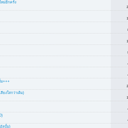
หม่อีกครั้ง
บั้ม+++
่เสียงใสกว่าเดิม)
0)
ัลบั้ม)