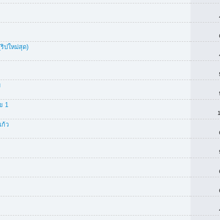
ิปใหม่สุด)
ย
ข 1
แก้ว