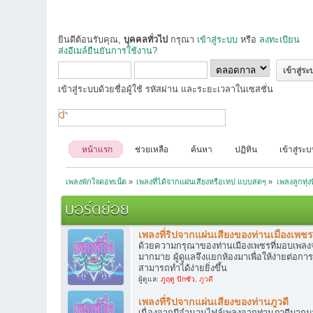
ยินดีต้อนรับคุณ,
บุคคลทั่วไป
กรุณา
เข้าสู่ระบบ
หรือ
ลงทะเบียน
ส่งอีเมล์ยืนยันการใช้งาน?
เข้าสู่ระบบด้วยชื่อผู้ใช้ รหัสผ่าน และระยะเวลาในเซสชั่น
หน้าแรก
ช่วยเหลือ
ค้นหา
ปฏิทิน
เข้าสู่ระ
เพลงพักใจดอทเน็ต
»
เพลงที่ได้จากแผ่นเสียงหรือเทป แบบสดๆ
»
เพลงลูกทุ่ง
บอร์ดย่อย
เพลงที่ริปจากแผ่นเสียงของท่านเมืองเพช
ด้วยความกรุณาของท่านเมืองเพชรที่มอบเพลงจ
มากมาย ผู้ดูแลจึงแยกห้องมาเพื่อให้ง่ายต่อ
สามารถทำได้ง่ายยิ่งขึ้น
ผู้ดูแล:
ภูฤดู ปักซัว
,
ภูวดี
เพลงที่ริปจากแผ่นเสียงของท่านภูวดี
เนื่องจากมีจำนวนไฟล์เพลงจากท่านภูวดีมากม