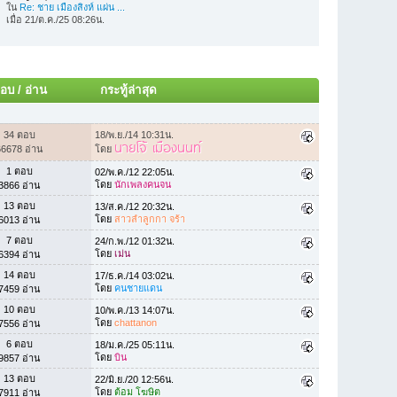
ใน
Re: ชาย เมืองสิงห์ แผ่น ...
เมื่อ 21/ต.ค./25 08:26น.
อบ
/
อ่าน
กระทู้ล่าสุด
34 ตอบ
18/พ.ย./14 10:31น.
นายโจ้ เมืองนนท์
66678 อ่าน
โดย
1 ตอบ
02/พ.ค./12 22:05น.
โดย
นักเพลงคนจน
3866 อ่าน
13 ตอบ
13/ส.ค./12 20:32น.
โดย
สาวลำลูกกา จร้า
6013 อ่าน
7 ตอบ
24/ก.พ./12 01:32น.
โดย
เม่น
6394 อ่าน
14 ตอบ
17/ธ.ค./14 03:02น.
โดย
คนชายแดน
7459 อ่าน
10 ตอบ
10/พ.ค./13 14:07น.
โดย
chattanon
7556 อ่าน
6 ตอบ
18/ม.ค./25 05:11น.
โดย
บิน
9857 อ่าน
13 ตอบ
22/มิ.ย./20 12:56น.
โดย
ต้อม โฆษิต
7911 อ่าน