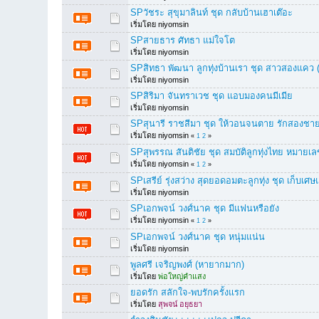
SPวัชระ สุขุมาลินท์ ชุด กลับบ้านเฮาเต๊อะ
เริ่มโดย niyomsin
SPสายธาร ศัทธา แม่ใจโต
เริ่มโดย niyomsin
SPสิทธา พัฒนา ลูกทุ่งบ้านเรา ชุด สาวสองแคว (ร
เริ่มโดย niyomsin
SPสิริมา จันทราเวช ชุด แอบมองคนมีเมีย
เริ่มโดย niyomsin
SPสุนารี ราชสีมา ชุด ให้วอนจนตาย รักสองชา
เริ่มโดย niyomsin
«
1
2
»
SPสุพรรณ สันติชัย ชุด สมบัติลูกทุ่งไทย หมายเล
เริ่มโดย niyomsin
«
1
2
»
SPเสรีย์ รุ่งสว่าง สุดยอดอมตะลูกทุ่ง ชุด เก็บเศษ
เริ่มโดย niyomsin
SPเอกพจน์ วงศ์นาค ชุด มีแฟนหรือยัง
เริ่มโดย niyomsin
«
1
2
»
SPเอกพจน์ วงศ์นาค ชุด หนุ่มแน่น
เริ่มโดย niyomsin
พูลศรี เจริญพงศ์ (หายากมาก)
เริ่มโดย
พ่อใหญ่คำแสง
ยอดรัก สลักใจ-พบรักครั้งแรก
เริ่มโดย
สุพจน์ อยุธยา