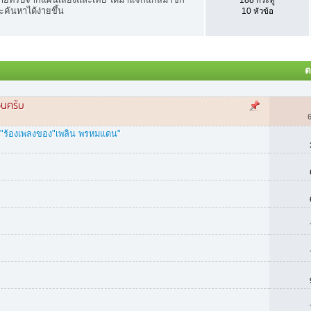
ะค้นหาได้ง่ายขึ้น
10 หัวข้อ
ต
อนครับ
รีย์"ร้องเพลงของ"เพลิน พรหมแดน"