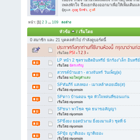
เพลงพักใจ จึงแยกห้องออกมาเพื่อให้เพิ่มเติมแล
ผู้ดูแล:
ภูฤดู ปักซัว
,
ภูวดี
หน้า: [
1
]
2
3
...
109
ลงล่าง
หัวข้อ
/
เริ่มโดย
0 สมาชิก และ 21 บุคคลทั่วไป กำลังดูบอร์ดนี้
ประกาศถึงทุกท่านที่ใช้งานห้องนี้ กรุณาอ่านก่
PSI
1
2
3
เริ่มโดย
«
»
LP หน้า 2 ชุดรวมฮิตอินทรีย์ นักร้อง"เล็ก อินท
เริ่มโดย
ฉัตรเจริญ
สวรรค์บ้านเฮา - ดวงจันทร์ วันเพ็ญ(ผ)
เริ่มโดย
พ่อใหญ่คำแสง
SPคัมภีร์ แสงทอง - เมาเหล้าคอยเมีย(ส)
เริ่มโดย niyomsin
SPดาว บ้านดอน ชุด หัวใจหล่นที่ขอนแก่น
เริ่มโดย niyomsin
SPธนา พาโชค ชุด ธนาขอสัญญา
เริ่มโดย niyomsin
SPยิ่งยง ยอดบัวงาม ยิ่งยงมาแล้ว ชุดที่ 6
เริ่มโดย niyomsin
SPยุ้ย ญาติเยอะ ญาติเยอะ
เริ่มโดย niyomsin