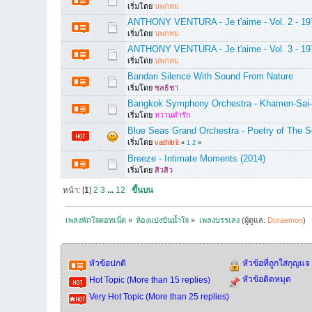
เริ่มโดย
นพกทม
ANTHONY VENTURA - Je t'aime - Vol. 2 - 19
เริ่มโดย
นพกทม
ANTHONY VENTURA - Je t'aime - Vol. 3 - 19
เริ่มโดย
นพกทม
Bandari Silence With Sound From Nature
เริ่มโดย
ชลธิชา
Bangkok Symphony Orchestra - Khamen-Sai-
เริ่มโดย
หวานคำรัก
Blue Seas Grand Orchestra - Poetry of The Sea
เริ่มโดย
vathitrit
«
1
2
»
Breeze - Intimate Moments (2014)
เริ่มโดย
สิวสิว
หน้า: [
1
]
2
3
...
12
ขึ้นบน
เพลงพักใจดอทเน็ต
»
ห้องแบ่งปันน้ำใจ
»
เพลงบรรเลง
(ผู้ดูแล:
Doraemon
)
หัวข้อปกติ
หัวข้อที่ถูกใส่กุญแจ
หัวข้อติดหมุด
Hot Topic (More than 15 replies)
Very Hot Topic (More than 25 replies)