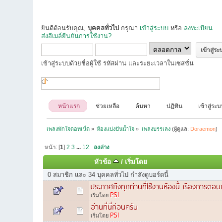
ยินดีต้อนรับคุณ,
บุคคลทั่วไป
กรุณา
เข้าสู่ระบบ
หรือ
ลงทะเบียน
ส่งอีเมล์ยืนยันการใช้งาน?
เข้าสู่ระบบด้วยชื่อผู้ใช้ รหัสผ่าน และระยะเวลาในเซสชั่น
หน้าแรก
ช่วยเหลือ
ค้นหา
ปฏิทิน
เข้าสู่ระ
เพลงพักใจดอทเน็ต
»
ห้องแบ่งปันน้ำใจ
»
เพลงบรรเลง
(ผู้ดูแล:
Doraemon
)
หน้า: [
1
]
2
3
...
12
ลงล่าง
หัวข้อ
/
เริ่มโดย
0 สมาชิก และ 34 บุคคลทั่วไป กำลังดูบอร์ดนี้
ประกาศถึงทุกท่านที่ใช้งานห้องนี้ เรืองการตอบก
PSI
เริ่มโดย
อ่านที่นี่ก่อนครับ
PSI
เริ่มโดย