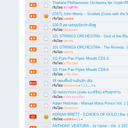
Thailand Philharmonic Orchestra ชุด กฤษดาภิ
เริ่มโดย
หวานคำรัก
(OST) John Morris – Scarlett (Gone with the 
เริ่มโดย
vathitrit
100 ปี หลวงสุขุมนัยประดิษฐ
เริ่มโดย
Doraemon
101 STRINGS ORCHESTRA - Soul of the Blu
เริ่มโดย
นพกทม
101 STRINGS ORCHESTRA - The Rivieras. On
เริ่มโดย
นพกทม
111 Pure Pan Pipes Moods CD1-3
เริ่มโดย
มารีน ปทุม
111 Pure Pan Pipes Moods CD4-6
เริ่มโดย
มารีน ปทุม
18 เพลงพื้นบ้านมันส์ๆ เด้อ
เริ่มโดย
Doraemon
«
1
2
3
...
5
»
30 เพลงบรรเลง (อมตะจะเข้จีน) ครับทุกท่าน
เริ่มโดย
อาคม ดอนเมือง
Adam Holzman - Manuel Maria Ponce Vol. 1 (
เริ่มโดย
Doraemon
ADRIAN BRETT - ECHOES OF GOLD | flac |
เริ่มโดย
vathitrit
«
1
2
»
ANTHONY VENTURA - Je t'aime - Vol. 1 197