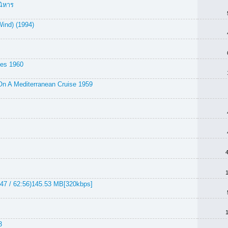
นิหาร
Wind) (1994)
es 1960
 A Mediterranean Cruise 1959
47 / 62:56)145.53 MB[320kbps]
3