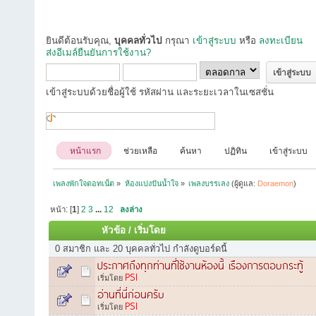
ยินดีต้อนรับคุณ,
บุคคลทั่วไป
กรุณา
เข้าสู่ระบบ
หรือ
ลงทะเบียน
ส่งอีเมล์ยืนยันการใช้งาน?
เข้าสู่ระบบด้วยชื่อผู้ใช้ รหัสผ่าน และระยะเวลาในเซสชั่น
หน้าแรก
ช่วยเหลือ
ค้นหา
ปฏิทิน
เข้าสู่ระบบ
เพลงพักใจดอทเน็ต
»
ห้องแบ่งปันน้ำใจ
»
เพลงบรรเลง
(ผู้ดูแล:
Doraemon
)
หน้า: [
1
]
2
3
...
12
ลงล่าง
หัวข้อ
/
เริ่มโดย
0 สมาชิก และ 20 บุคคลทั่วไป กำลังดูบอร์ดนี้
ประกาศถึงทุกท่านที่ใช้งานห้องนี้ เรืองการตอบกระทู้
PSI
เริ่มโดย
อ่านที่นี่ก่อนครับ
PSI
เริ่มโดย