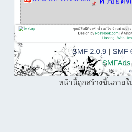
หัวข้อติ
คุณมีสิทธิที่จะทำซ้ำ แก้ไข จำหน่ายจ่าย
Design by
PostNook.com
| ติดต่
Hosting | Web Host
SMF 2.0.9
|
SMF 
SMFAds
X
หน้านี้ถูกสร้างขึ้นภายใ