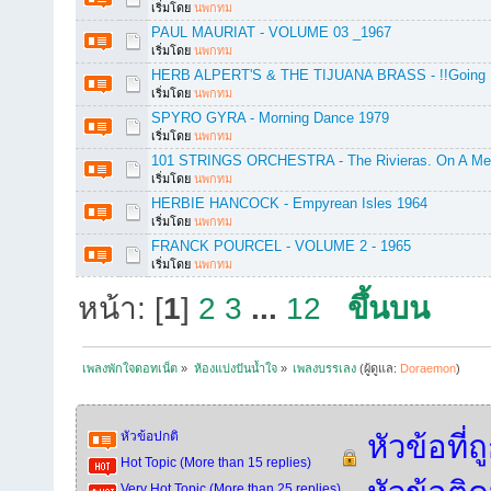
เริ่มโดย
นพกทม
PAUL MAURIAT - VOLUME 03 _1967
เริ่มโดย
นพกทม
HERB ALPERT'S & THE TIJUANA BRASS - !!Going P
เริ่มโดย
นพกทม
SPYRO GYRA - Morning Dance 1979
เริ่มโดย
นพกทม
101 STRINGS ORCHESTRA - The Rivieras. On A Medi
เริ่มโดย
นพกทม
HERBIE HANCOCK - Empyrean Isles 1964
เริ่มโดย
นพกทม
FRANCK POURCEL - VOLUME 2 - 1965
เริ่มโดย
นพกทม
หน้า: [
1
]
2
3
...
12
ขึ้นบน
เพลงพักใจดอทเน็ต
»
ห้องแบ่งปันน้ำใจ
»
เพลงบรรเลง
(ผู้ดูแล:
Doraemon
)
หัวข้อปกติ
หัวข้อที่
Hot Topic (More than 15 replies)
Very Hot Topic (More than 25 replies)