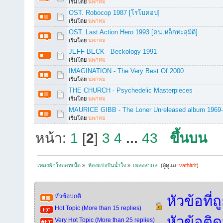
เริ่มโดย
นพกทม
OST. Robocop 1987 [โรโบคอป]
เริ่มโดย
นพกทม
OST. Last Action Hero 1993 [คนเหล็กทะลุมิติ]
เริ่มโดย
นพกทม
JEFF BECK - Beckology 1991
เริ่มโดย
นพกทม
IMAGINATION - The Very Best Of 2000
เริ่มโดย
นพกทม
THE CHURCH - Psychedelic Masterpieces
เริ่มโดย
นพกทม
MAURICE GIBB - The Loner Unreleased album 1969
เริ่มโดย
นพกทม
หน้า:
1
[
2
]
3
4
...
43
ขึ้นบน
เพลงพักใจดอทเน็ต
»
ห้องแบ่งปันน้ำใจ
»
เพลงสากล 
(ผู้ดูแล:
vathitrit
)
หัวข้อปกติ
หัวข้อที่
Hot Topic (More than 15 replies)
หัวข้อติ
Very Hot Topic (More than 25 replies)