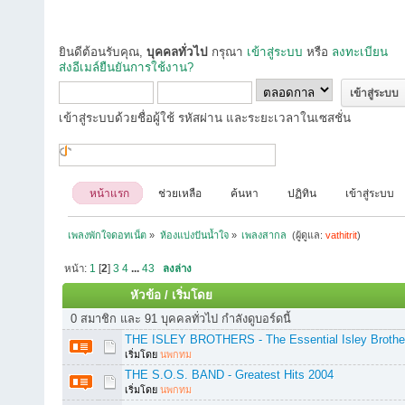
ยินดีต้อนรับคุณ,
บุคคลทั่วไป
กรุณา
เข้าสู่ระบบ
หรือ
ลงทะเบียน
ส่งอีเมล์ยืนยันการใช้งาน?
เข้าสู่ระบบด้วยชื่อผู้ใช้ รหัสผ่าน และระยะเวลาในเซสชั่น
หน้าแรก
ช่วยเหลือ
ค้นหา
ปฏิทิน
เข้าสู่ระบบ
เพลงพักใจดอทเน็ต
»
ห้องแบ่งปันน้ำใจ
»
เพลงสากล 
(ผู้ดูแล:
vathitrit
)
หน้า:
1
[
2
]
3
4
...
43
ลงล่าง
หัวข้อ
/
เริ่มโดย
0 สมาชิก และ 91 บุคคลทั่วไป กำลังดูบอร์ดนี้
THE ISLEY BROTHERS - The Essential Isley Brothe
เริ่มโดย
นพกทม
THE S.O.S. BAND - Greatest Hits 2004
เริ่มโดย
นพกทม