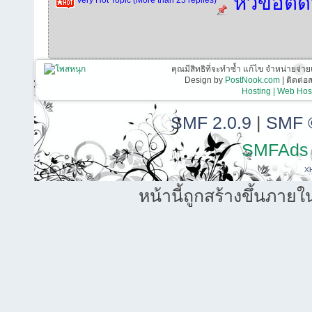
หัวข้อติ
คุณมีสิทธิที่จะทำซ้ำ แก้ไข จำหน่ายจ่าย
Design by
PostNook.com
| ติดต่
Hosting | Web Host
SMF 2.0.9
|
SMF 
SMFAds
X
หน้านี้ถูกสร้างขึ้นภายใ