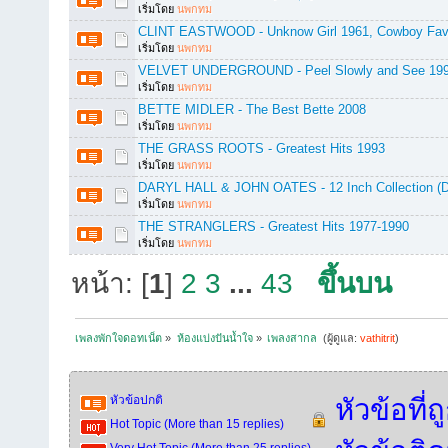
เริ่มโดย
นพกทม
CLINT EASTWOOD - Unknow Girl 1961, Cowboy Favo
เริ่มโดย
นพกทม
VELVET UNDERGROUND - Peel Slowly and See 19
เริ่มโดย
นพกทม
BETTE MIDLER - The Best Bette 2008
เริ่มโดย
นพกทม
THE GRASS ROOTS - Greatest Hits 1993
เริ่มโดย
นพกทม
DARYL HALL & JOHN OATES - 12 Inch Collection (De
เริ่มโดย
นพกทม
THE STRANGLERS - Greatest Hits 1977-1990
เริ่มโดย
นพกทม
หน้า: [
1
]
2
3
...
43
ขึ้นบน
เพลงพักใจดอทเน็ต
»
ห้องแบ่งปันน้ำใจ
»
เพลงสากล 
(ผู้ดูแล:
vathitrit
)
หัวข้อปกติ
หัวข้อที่
Hot Topic (More than 15 replies)
Very Hot Topic (More than 25 replies)