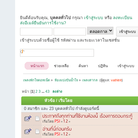
ยินดีต้อนรับคุณ,
บุคคลทั่วไป
กรุณา
เข้าสู่ระบบ
หรือ
ลงทะเบียน
ส่งอีเมล์ยืนยันการใช้งาน?
เข้าสู่ระบบด้วยชื่อผู้ใช้ รหัสผ่าน และระยะเวลาในเซสชั่น
หน้าแรก
ช่วยเหลือ
ค้นหา
ปฏิทิน
เข้าสู่ระบบ
เพลงพักใจดอทเน็ต
»
ห้องแบ่งปันน้ำใจ
»
เพลงสากล 
(ผู้ดูแล:
vathitrit
)
หน้า: [
1
]
2
3
...
43
ลงล่าง
หัวข้อ
/
เริ่มโดย
0 สมาชิก และ 23 บุคคลทั่วไป กำลังดูบอร์ดนี้
ประกาศถึงทุกท่านที่ใช้งานห้องนี้ เรืองการตอบกระทู้
PSI
1
2
เริ่มโดย
«
»
อ่านที่นี่ก่อนครับ
PSI
1
2
เริ่มโดย
«
»