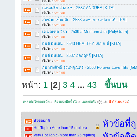
เริ่มโดย
นพกทม
แอนเดรีย สวอเรซ - 2537 ANDREA [KITA]
เริ่มโดย
นพกทม
สมชาย เข็มกลัด - 2538 สมชายจรดปลายเท้า [RS]
เริ่มโดย
นพกทม
เจ มณฑล จิรา - 2539 J-Montonn Jira [PolyGram]
เริ่มโดย
นพกทม
ฝันดี ฝันเด่น - 2543 HEALTHY เฮ้อ.อ.ตี้ [KITA]
เริ่มโดย
นพกทม
ฝันดี ฝันเด่น - 2537 ออกฤทธิ์ [KITA]
เริ่มโดย
นพกทม
กบ ทรงสิทธิ์ รุ่งนพคุณศรี - 2553 Forever Love Hits [G
เริ่มโดย
นพกทม
หน้า:
1
[
2
]
3
4
...
43
ขึ้นบน
เพลงพักใจดอทเน็ต
»
ห้องแบ่งปันน้ำใจ
»
เพลงสตริง
(ผู้ดูแล:
ฟ้าใสเมฆสวย
)
หัวข้อปกติ
หัวข้อที่
Hot Topic (More than 15 replies)
หัวข้อติ
Very Hot Topic (More than 25 replies)