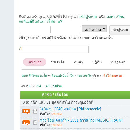
ยินดีต้อนรับคุณ,
บุคคลทั่วไป
กรุณา
เข้าสู่ระบบ
หรือ
ลงทะเบียน
ส่งอีเมล์ยืนยันการใช้งาน?
เข้าสู่ระบบด้วยชื่อผู้ใช้ รหัสผ่าน และระยะเวลาในเซสชั่น
หน้าแรก
ช่วยเหลือ
ค้นหา
ปฏิทิน
เข้าสู่ระบบ
เพลงพักใจดอทเน็ต
»
ห้องแบ่งปันน้ำใจ
»
เพลงสตริง
(ผู้ดูแล:
ฟ้าใสเมฆสวย
)
หน้า:
1
[
2
]
3
4
...
43
ลงล่าง
หัวข้อ
/
เริ่มโดย
0 สมาชิก และ 51 บุคคลทั่วไป กำลังดูบอร์ดนี้
ไมโคร - 2540 ทางไกล [Philharmonic]
เริ่มโดย
นพกทม
หรั่ง ร็อคเคสตร้า - 2531 ดาวสีม่วง [MUSIC TRAIN]
เริ่มโดย
นพกทม