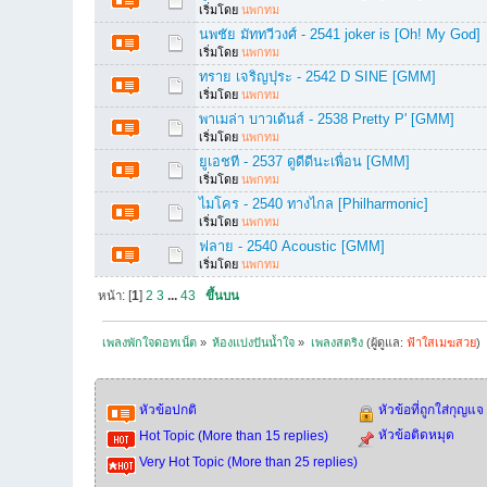
เริ่มโดย
นพกทม
นพชัย มัททวีวงศ์ - 2541 joker is [Oh! My God]
เริ่มโดย
นพกทม
ทราย เจริญปุระ - 2542 D SINE [GMM]
เริ่มโดย
นพกทม
พาเมล่า บาวเด้นส์ - 2538 Pretty P' [GMM]
เริ่มโดย
นพกทม
ยูเอชที - 2537 ดูดีดีนะเพื่อน [GMM]
เริ่มโดย
นพกทม
ไมโคร - 2540 ทางไกล [Philharmonic]
เริ่มโดย
นพกทม
ฟลาย - 2540 Acoustic [GMM]
เริ่มโดย
นพกทม
หน้า: [
1
]
2
3
...
43
ขึ้นบน
เพลงพักใจดอทเน็ต
»
ห้องแบ่งปันน้ำใจ
»
เพลงสตริง
(ผู้ดูแล:
ฟ้าใสเมฆสวย
)
หัวข้อปกติ
หัวข้อที่ถูกใส่กุญแจ
หัวข้อติดหมุด
Hot Topic (More than 15 replies)
Very Hot Topic (More than 25 replies)