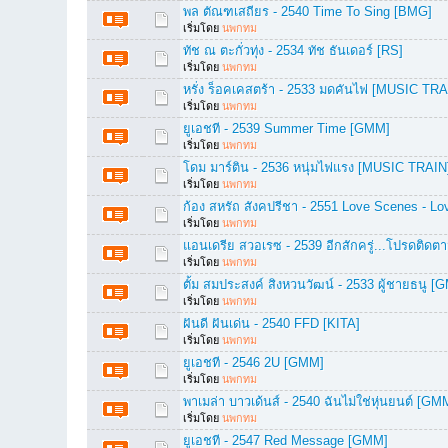
พล ตัณฑเสถียร - 2540 Time To Sing [BMG]
เริ่มโดย
นพกทม
ทัช ณ ตะกั่วทุ่ง - 2534 ทัช ธันเดอร์ [RS]
เริ่มโดย
นพกทม
หรั่ง ร็อคเคสตร้า - 2533 มดคันไฟ [MUSIC TRA
เริ่มโดย
นพกทม
ยูเอชที - 2539 Summer Time [GMM]
เริ่มโดย
นพกทม
โดม มาร์ติน - 2536 หนุ่มไฟแรง [MUSIC TRAIN
เริ่มโดย
นพกทม
ก้อง สหรัถ สังคปรีชา - 2551 Love Scenes - 
เริ่มโดย
นพกทม
แอนเดรีย สวอเรซ - 2539 อีกสักครู่...โปรดติดต
เริ่มโดย
นพกทม
ตั้ม สมประสงค์ สิงหวนวัฒน์ - 2533 ผู้ชายธนู [
เริ่มโดย
นพกทม
ฝันดี ฝันเด่น - 2540 FFD [KITA]
เริ่มโดย
นพกทม
ยูเอชที - 2546 2U [GMM]
เริ่มโดย
นพกทม
พาเมล่า บาวเด้นส์ - 2540 ฉันไม่ใช่หุ่นยนต์ [GM
เริ่มโดย
นพกทม
ยูเอชที - 2547 Red Message [GMM]