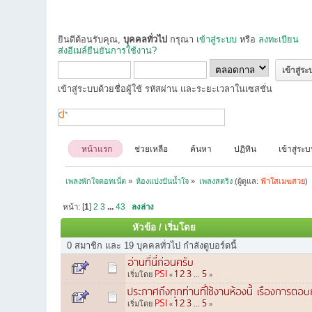
ยินดีต้อนรับคุณ,
บุคคลทั่วไป
กรุณา
เข้าสู่ระบบ
หรือ
ลงทะเบียน
ส่งอีเมล์ยืนยันการใช้งาน?
เข้าสู่ระบบด้วยชื่อผู้ใช้ รหัสผ่าน และระยะเวลาในเซสชั่น
หน้าแรก
ช่วยเหลือ
ค้นหา
ปฏิทิน
เข้าสู่ระ
เพลงพักใจดอทเน็ต
»
ห้องแบ่งปันน้ำใจ
»
เพลงสตริง
(ผู้ดูแล:
ฟ้าใสเมฆสวย
)
หน้า: [
1
]
2
3
...
43
ลงล่าง
หัวข้อ
/
เริ่มโดย
0 สมาชิก และ 19 บุคคลทั่วไป กำลังดูบอร์ดนี้
อ่านที่นี่ก่อนครับ
PSI
1
2
3
5
เริ่มโดย
«
...
»
ประกาศถึงทุกท่านที่ใช้งานห้องนี้ เรืองการตอบก
PSI
1
2
3
5
เริ่มโดย
«
...
»