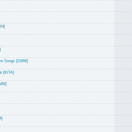
IN]
]
Love Songs [GMM]
าม [KITA]
GMM]
M]