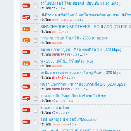
รักในซีเมเจอร์ โดย ชัยรัตน์ เทียบเทียม ( 14 เพลง )
เริ่มโดย
รวี
«
1
2
»
Hi-Rock คนพันธุ์ร็อก 8 อัลบั้ม ของวงร็อกคุณภาพ Hi-Ro
เริ่มโดย
นัชชา ระยอง
«
1
2
3
4
»
SINNCHAROEN BROTHERS - SOULADO (CD.RIP 3
เริ่มโดย
หยก นิ้วทอง
กวาง กมลชนก โกมลฐิติ - 2533 ค่าของคน
เริ่มโดย
นพกทม
ดนุพล แก้วกาญจน์ - ที่สุด ของที่สุด 1-2 [320 kbps]
เริ่มโดย
สมชัย โคราช
«
1
2
3
...
7
»
ทู - 2535 เด้งได้...ถ้าไม่เดี้ยง [RS]
เริ่มโดย
นพกทม
พรพิมล ธรรมสาร รวมเพลงฮิต ชุดพิเศษ [ 320 kbps]
เริ่มโดย
ประสิทธิ์
«
1
2
3
»
พัชรา แวงวรรณ - วันวานยังหวานซึ้ง 1-3 (320KBpS)
เริ่มโดย
สมชัย โคราช
«
1
2
3
...
6
»
รวมเพลง ปั่น ไพบูลเกียรติ เขียวแก้ว 8 ชุด
เริ่มโดย
รวี
«
1
2
3
...
6
»
รวมเพลง สามโทน
เริ่มโดย
รวี
«
1
2
3
4
»
อิทธิ พลางกูร มี 4 อัลบั้ม//Mediafire
เริ่มโดย
Doraemon
«
1
2
»