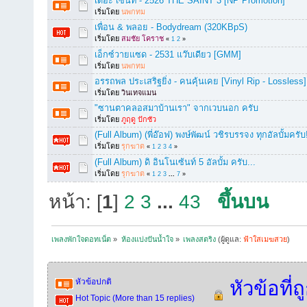
เดอะ เซ้นท์ - 2526 THE SAINT 3 [NP Promotion]
เริ่มโดย
นพกทม
เพื่อน & พลอย - Bodydream (320KBpS)
เริ่มโดย
สมชัย โคราช
«
1
2
»
เอ็กซ์วายแซด - 2531 แว๊บเดียว [GMM]
เริ่มโดย
นพกทม
อรรถพล ประเสริฐยิ่ง - คนคุ้นเคย [Vinyl Rip - Lossless]
เริ่มโดย
วินเทจแมน
"ซานตาคลอสมาบ้านเรา" จากเวบนอก ครับ
เริ่มโดย
ภูฤดู ปักซัว
(Full Album) (พี่อ๊อฟ) พงษ์พัฒน์ วชิรบรรจง ทุกอัลบั้มครับ!
เริ่มโดย
รุกฆาต
«
1
2
3
4
»
(Full Album) ดิ อินโนเซ้นท์ 5 อัลบั้ม ครับ...
เริ่มโดย
รุกฆาต
«
1
2
3
...
7
»
หน้า: [
1
]
2
3
...
43
ขึ้นบน
เพลงพักใจดอทเน็ต
»
ห้องแบ่งปันน้ำใจ
»
เพลงสตริง
(ผู้ดูแล:
ฟ้าใสเมฆสวย
)
หัวข้อปกติ
หัวข้อที่
Hot Topic (More than 15 replies)