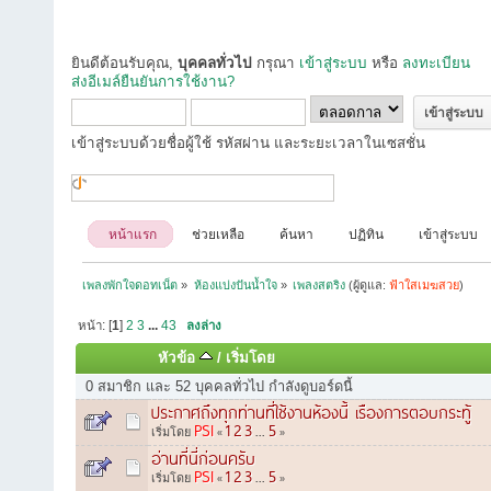
ยินดีต้อนรับคุณ,
บุคคลทั่วไป
กรุณา
เข้าสู่ระบบ
หรือ
ลงทะเบียน
ส่งอีเมล์ยืนยันการใช้งาน?
เข้าสู่ระบบด้วยชื่อผู้ใช้ รหัสผ่าน และระยะเวลาในเซสชั่น
หน้าแรก
ช่วยเหลือ
ค้นหา
ปฏิทิน
เข้าสู่ระบบ
เพลงพักใจดอทเน็ต
»
ห้องแบ่งปันน้ำใจ
»
เพลงสตริง
(ผู้ดูแล:
ฟ้าใสเมฆสวย
)
หน้า: [
1
]
2
3
...
43
ลงล่าง
หัวข้อ
/
เริ่มโดย
0 สมาชิก และ 52 บุคคลทั่วไป กำลังดูบอร์ดนี้
ประกาศถึงทุกท่านที่ใช้งานห้องนี้ เรืองการตอบกระทู้
PSI
1
2
3
5
เริ่มโดย
«
...
»
อ่านที่นี่ก่อนครับ
PSI
1
2
3
5
เริ่มโดย
«
...
»