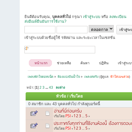
ยินดีต้อนรับคุณ,
บุคคลทั่วไป
กรุณา
เข้าสู่ระบบ
หรือ
ลงทะเบียน
ส่งอีเมล์ยืนยันการใช้งาน?
เข้าสู่ระบบด้วยชื่อผู้ใช้ รหัสผ่าน และระยะเวลาในเซสชั่น
หน้าแรก
ช่วยเหลือ
ค้นหา
ปฏิทิน
เข้าสู่ระ
เพลงพักใจดอทเน็ต
»
ห้องแบ่งปันน้ำใจ
»
เพลงสตริง
(ผู้ดูแล:
ฟ้าใสเมฆสวย
)
หน้า: [
1
]
2
3
...
43
ลงล่าง
หัวข้อ
/
เริ่มโดย
0 สมาชิก และ 43 บุคคลทั่วไป กำลังดูบอร์ดนี้
อ่านที่นี่ก่อนครับ
PSI
1
2
3
5
เริ่มโดย
«
...
»
ประกาศถึงทุกท่านที่ใช้งานห้องนี้ เรืองการตอบก
PSI
1
2
3
5
เริ่มโดย
«
...
»