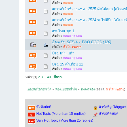
เริ่มโดย
นพกทม
แกรนด์เอ็กซ์วายแซด - 2525 คิดไม่ออก [สโมสรผึ
เริ่มโดย
นพกทม
แกรนด์เอ็กซ์วายแซด - 2524 รถไฟมีปีก [สโมสรผึ
เริ่มโดย
นพกทม
สามโทน ชุด 1
เริ่มโดย
ภคพล กรุงเทพ
ย้ายแล้ว: SEPIA - TWO EGGS (320)
เริ่มโดย
ฟ้าใสเมฆสวย
Ost. เก๋า...เก๋า
เริ่มโดย
ภคพล กรุงเทพ
Ost. 15 ค่ำเดือน 11
เริ่มโดย
ภคพล กรุงเทพ
หน้า: [
1
]
2
3
...
43
ขึ้นบน
เพลงพักใจดอทเน็ต
»
ห้องแบ่งปันน้ำใจ
»
เพลงสตริง
(ผู้ดูแล:
ฟ้าใสเมฆสวย
)
หัวข้อปกติ
หัวข้อที่ถูกใส่กุญแจ
หัวข้อติดหมุด
Hot Topic (More than 15 replies)
Very Hot Topic (More than 25 replies)