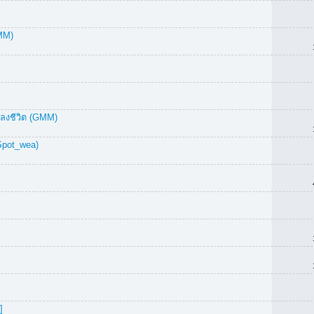
GMM)
เลงชีวิต (GMM)
eSpot_wea)
]