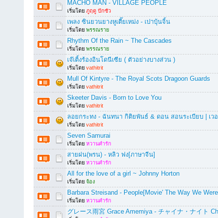
MACHO MAN - VILLAGE PEOPLE
เริ่มโดย
ภูฤดู ปักซัว
เพลง ซินยวนยางหูเตี๊ยเหม่ง - เปาบุ้นจิ้น
เริ่มโดย
พรรณราย
Rhythm Of the Rain ~ The Cascades
เริ่มโดย
พรรณราย
เจ๊เติ้งร้องอินโดนีเซีย ( ตัวอย่างบางส่วน )
เริ่มโดย
vathitrit
Mull Of Kintyre - The Royal Scots Dragoon Guards
เริ่มโดย
vathitrit
Skeeter Davis - Born to Love You
เริ่มโดย
vathitrit
ลอยกระทง - ฉันทนา กิติยพันธ์ & ดอน สอนระเบียบ | เวอร
เริ่มโดย
vathitrit
Seven Samurai
เริ่มโดย
หวานคำรัก
สายฝน(พรน) - หลิว ฟง[ภาษาจีน]
เริ่มโดย
หวานคำรัก
All for the love of a girl ~ Johnny Horton
เริ่มโดย
จ้อง
Barbara Streisand - People[Movie' The Way We Were
เริ่มโดย
หวานคำรัก
グレース雨宮 Grace Amemiya - チャイナ・ナイト Chin