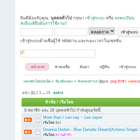
ยินดีต้อนรับคุณ,
บุคคลทั่วไป
กรุณา
เข้าสู่ระบบ
หรือ
ลงทะเบียน
ส่งอีเมล์ยืนยันการใช้งาน?
เข้าสู่ระบบด้วยชื่อผู้ใช้ รหัสผ่าน และระยะเวลาในเซสชั่น
หน้าแรก
ช่วยเหลือ
ค้นหา
ปฏิทิน
เข้าสู่ระบบ
เพลงพักใจดอทเน็ต
»
ห้องฟังเพลง 
»
ฟังเพลงสากล
(ผู้ดูแล:
ภูฤดู ปักซัว
,
vathitrit
หน้า: [
1
]
2
3
...
19
ลงล่าง
หัวข้อ
/
เริ่มโดย
0 สมาชิก และ 26 บุคคลทั่วไป กำลังดูบอร์ดนี้
More than I can say ~ Leo sayer
เริ่มโดย
จ้อง
Deanna Durbin - Blue Danube Dream[Actress-Singer 
เริ่มโดย
หวานคำรัก