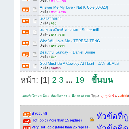
เริ่มโดย
หวานคำรัก
Answer Me,My love - Nat K Cole[33-320]
เริ่มโดย
หวานคำรัก
เพลงสากลเก่า
เริ่มโดย
จ้อง
เพลงแนวคันทรี่ คาวบอย - Sutter mill
เริ่มโดย
พรรณราย
Who Will Love Me - TERESA TENG
เริ่มโดย
พรรณราย
Beautiful Sunday ~ Daniel Boone
เริ่มโดย
จ้อง
God Must Be A Cowboy At Heart - DAN SEALS
เริ่มโดย
ชลธิชา
หน้า: [
1
]
2
3
...
19
ขึ้นบน
เพลงพักใจดอทเน็ต
»
ห้องฟังเพลง 
»
ฟังเพลงสากล
(ผู้ดูแล:
ภูฤดู ปักซัว
,
vathitrit
หัวข้อปกติ
หัวข้อที่
Hot Topic (More than 15 replies)
หัวข้อติ
Very Hot Topic (More than 25 replies)