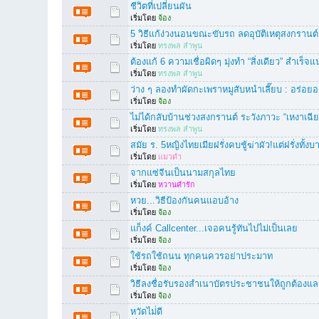
ชีวิตที่เปลี่ยนผัน
เริ่มโดย
จ้อง
5 วิธีแก้ง่วงนอนขณะขับรถ ลดอุบัติเหตุสงกรานต์
เริ่มโดย
ทรงพล ลำพูน
ต้องแก้ 6 ความเชื่อผิดๆ มุ่งทำ “สิ่งเดียว” สำเร็จแน
เริ่มโดย
ทรงพล ลำพูน
ว่าง ๆ ลองทำผัดกะเพราหมูสับหนำเลี๊ยบ : อร่อย
เริ่มโดย
จ้อง
ไม่ได้กลับบ้านช่วงสงกรานต์ ระวังภาวะ “เหงาเฉี
เริ่มโดย
ทรงพล ลำพูน
สมัย ร. 5หญิงไทยเมียฝรั่งคบชู้ฆ่าผัว!แต่ฝรั่งท
เริ่มโดย
แมวดำ
จากแซ่จีนเป็นนามสกุลไทย
เริ่มโดย
หวานคำรัก
หวย...วิธีป้องกันคนแอบอ้าง
เริ่มโดย
จ้อง
แก็งค์ Callcenter...เจอคนรู้ทันไปไม่เป็นเลย
เริ่มโดย
จ้อง
ใช้รถใช้ถนน ทุกคนควรอย่าประมาท
เริ่มโดย
จ้อง
วิธีลงชื่อรับรองสำเนาบัตรประชาชนให้ถูกต้องแ
เริ่มโดย
จ้อง
หวัดไม่่ดี