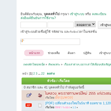
ยินดีต้อนรับคุณ,
บุคคลทั่วไป
กรุณา
เข้าสู่ระบบ
หรือ
ลงทะเบียน
ส่งอีเมล์ยืนยันการใช้งาน?
เข้าสู่ระบบด้วยชื่อผู้ใช้ รหัสผ่าน และระยะเวลาในเซสชั่น
หน้าแรก
ช่วยเหลือ
ค้นหา
ปฏิทิน
เข้าสู่ระ
เพลงพักใจดอทเน็ต
»
สัพเพเหระ
»
เรื่องเล่าต่างๆ อยากเล่าให้เพื่อนๆฟังเชิญ
หน้า: [
1
]
2
3
...
22
ลงล่าง
หัวข้อ
/
เริ่มโดย
0 สมาชิก และ 41 บุคคลทั่วไป กำลังดูบอร์ดนี้
ในหลวง พระราชทานพรปีใหม่ 2555 แก่ปวงช
เซี๊ยะ(นพดล)
เริ่มโดย
[PDF] เปลี่ยนตัวเองใหม่ใน5นาที ยอดขาย 1,120,0
เริ่มโดย
นัชชา ระยอง
«
1
2
»