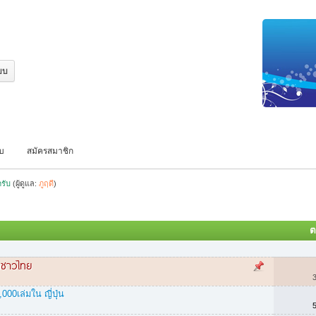
บบ
สมัครสมาชิก
ครับ
(ผู้ดูแล:
ภูฤดี
)
ต
นชาวไทย
00เล่มใน ญี่ปุ่น