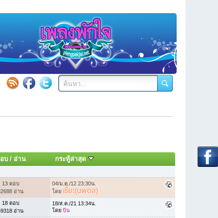
อบ
/
อ่าน
กระทู้ล่าสุด
13 ตอบ
04/ม.ค./12 23:30น.
เซี๊ยะ(นพดล)
32688 อ่าน
โดย
18 ตอบ
18/ส.ค./21 13:34น.
โดย
บิน
59318 อ่าน