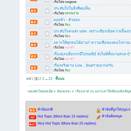
เริ่มโดย rungsee
ประทับใจในสิ่งที่พบเห็น
เริ่มโดย
พรรณราย
ลอยตัว - ตัวลอย
เริ่มโดย
จ้อง
ประทับใจคนส่ง นสพ. เพราะเขียนข้อความนี้ลง
เริ่มโดย
จ้อง
อยากให้ทุกคนได้อ่าน!! ความเชื่อของคนโบราณ…
เริ่มโดย
แมวดำ
เรื่องยุ่งๆเมื่อแรกมีไปรษณีย์ ยังไม่มีทั้งนามสกุล-บ
เริ่มโดย
แมวดำ
เรื่องจริงผ่าน Line...อันตรายมากครับ
เริ่มโดย
จ้อง
หน้า: [
1
]
2
3
...
22
ขึ้นบน
เพลงพักใจดอทเน็ต
»
สัพเพเหระ
»
เรื่องเล่าต่างๆ อยากเล่าให้เพื่อนๆฟังเชิญ
หัวข้อปกติ
หัวข้อที่ถูกใส่กุญแจ
หัวข้อติดหมุด
Hot Topic (More than 15 replies)
Very Hot Topic (More than 25 replies)