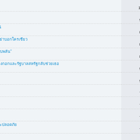
่
อย่าบอกใครเชียว
ยบพลัน”
ั้งบางกอกและรัฐบาลสหรัฐกลับช่วยเธอ
ละปลอดภัย