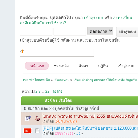
ยินดีต้อนรับคุณ,
บุคคลทั่วไป
กรุณา
เข้าสู่ระบบ
หรือ
ลงทะเบียน
ส่งอีเมล์ยืนยันการใช้งาน?
เข้าสู่ระบบด้วยชื่อผู้ใช้ รหัสผ่าน และระยะเวลาในเซสชั่น
หน้าแรก
ช่วยเหลือ
ค้นหา
ปฏิทิน
เข้าสู่ระบบ
เพลงพักใจดอทเน็ต
»
สัพเพเหระ
»
เรื่องเล่าต่างๆ อยากเล่าให้เพื่อนๆฟังเชิญครับ
หน้า: [
1
]
2
3
...
22
ลงล่าง
หัวข้อ
/
เริ่มโดย
0 สมาชิก และ 28 บุคคลทั่วไป กำลังดูบอร์ดนี้
ในหลวง พระราชทานพรปีใหม่ 2555 แก่ปวงชนชาวไท
เซี๊ยะ(นพดล)
เริ่มโดย
[PDF] เปลี่ยนตัวเองใหม่ใน5นาที ยอดขาย 1,120,000เล่มใน
เริ่มโดย
นัชชา ระยอง
«
1
2
»