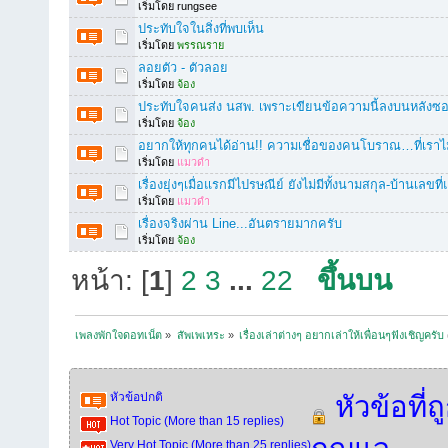
เริ่มโดย rungsee
ประทับใจในสิ่งที่พบเห็น
เริ่มโดย
พรรณราย
ลอยตัว - ตัวลอย
เริ่มโดย
จ้อง
ประทับใจคนส่ง นสพ. เพราะเขียนข้อความนี้ลงบนหลังซ
เริ่มโดย
จ้อง
อยากให้ทุกคนได้อ่าน!! ความเชื่อของคนโบราณ…ที่เราไม
เริ่มโดย
แมวดำ
เรื่องยุ่งๆเมื่อแรกมีไปรษณีย์ ยังไม่มีทั้งนามสกุล-บ้านเลขที
เริ่มโดย
แมวดำ
เรื่องจริงผ่าน Line...อันตรายมากครับ
เริ่มโดย
จ้อง
หน้า: [
1
]
2
3
...
22
ขึ้นบน
เพลงพักใจดอทเน็ต
»
สัพเพเหระ
»
เรื่องเล่าต่างๆ อยากเล่าให้เพื่อนๆฟังเชิญครับ
หัวข้อปกติ
หัวข้อที่ถ
Hot Topic (More than 15 replies)
Very Hot Topic (More than 25 replies)