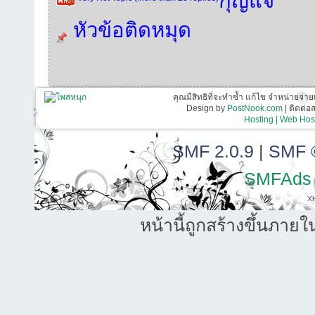
กุญแจ
หัวข้อติดหมุด
คุณมีสิทธิที่จะทำซ้ำ แก้ไข จำหน่ายจ่าย
Design by
PostNook.com
| ติดต่
Hosting | Web Host
SMF 2.0.9
|
SMF 
SMFAds
X
หน้านี้ถูกสร้างขึ้นภายใ