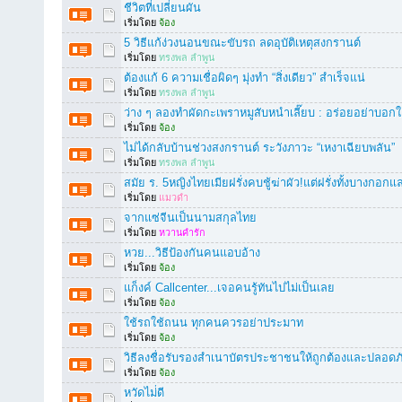
ชีวิตที่เปลี่ยนผัน
เริ่มโดย
จ้อง
5 วิธีแก้ง่วงนอนขณะขับรถ ลดอุบัติเหตุสงกรานต์
เริ่มโดย
ทรงพล ลำพูน
ต้องแก้ 6 ความเชื่อผิดๆ มุ่งทำ “สิ่งเดียว” สำเร็จแน่
เริ่มโดย
ทรงพล ลำพูน
ว่าง ๆ ลองทำผัดกะเพราหมูสับหนำเลี๊ยบ : อร่อยอย่าบอก
เริ่มโดย
จ้อง
ไม่ได้กลับบ้านช่วงสงกรานต์ ระวังภาวะ “เหงาเฉียบพลัน”
เริ่มโดย
ทรงพล ลำพูน
สมัย ร. 5หญิงไทยเมียฝรั่งคบชู้ฆ่าผัว!แต่ฝรั่งทั้งบางกอ
เริ่มโดย
แมวดำ
จากแซ่จีนเป็นนามสกุลไทย
เริ่มโดย
หวานคำรัก
หวย...วิธีป้องกันคนแอบอ้าง
เริ่มโดย
จ้อง
แก็งค์ Callcenter...เจอคนรู้ทันไปไม่เป็นเลย
เริ่มโดย
จ้อง
ใช้รถใช้ถนน ทุกคนควรอย่าประมาท
เริ่มโดย
จ้อง
วิธีลงชื่อรับรองสำเนาบัตรประชาชนให้ถูกต้องและปลอดภ
เริ่มโดย
จ้อง
หวัดไม่่ดี