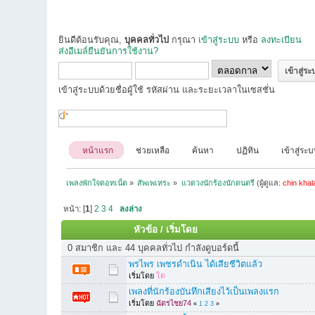
ยินดีต้อนรับคุณ,
บุคคลทั่วไป
กรุณา
เข้าสู่ระบบ
หรือ
ลงทะเบียน
ส่งอีเมล์ยืนยันการใช้งาน?
เข้าสู่ระบบด้วยชื่อผู้ใช้ รหัสผ่าน และระยะเวลาในเซสชั่น
หน้าแรก
ช่วยเหลือ
ค้นหา
ปฏิทิน
เข้าสู่ระ
เพลงพักใจดอทเน็ต
»
สัพเพเหระ
»
แวดวงนักร้องนักดนตรี
(ผู้ดูแล:
chin khal
หน้า: [
1
]
2
3
4
ลงล่าง
หัวข้อ
/
เริ่มโดย
0 สมาชิก และ 44 บุคคลทั่วไป กำลังดูบอร์ดนี้
พรไพร เพชรดำเนิน ได้เสียชีวิตแล้ว
เริ่มโดย
โต
เพลงที่นักร้องบันทึกเสียงไว้เป็นเพลงแรก
เริ่มโดย
ฉัตรไชย74
«
1
2
3
»