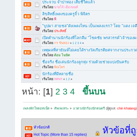
ประจวบ จำปาทอง เสียชีวิตแล้ว
เริ่มโดย
นายโจ้ เมืองนนท์
ลิขสิทธิ์เพลงของครูจิ๋ว พิจิตร
เริ่มโดย
พี
"บุปผา สายชล"ดังเพลงไหน เป็นเพลงแรก? โดย "แดง เจดีย์
เริ่มโดย
ประสิทธิ์
เปิดตำนานนักร้องที่โลกลืม "โชคชัย พรสวรรค์"เจ้าของ
เริ่มโดย
กร ขันทอง
«
1
2
3
4
»
เหตุผลที่สายัณห์ไม่เคยได้รางวัลเกียรติยศจากงานประกว
เริ่มโดย
ต้อม โฆษิต
ชื่อจริง ชื่อเล่นนักร้องลูกทุ่ง ร่วมด้วยช่วยแบ่งปันครับ
เริ่มโดย
พิณไพร
นักร้องที่มีหลายชื่อ
เริ่มโดย
ทศพร
«
1
2
»
หน้า: [
1
]
2
3
4
ขึ้นบน
เพลงพักใจดอทเน็ต
»
สัพเพเหระ
»
แวดวงนักร้องนักดนตรี
(ผู้ดูแล:
chin khalang
หัวข้อปกติ
หัวข้อที่
Hot Topic (More than 15 replies)