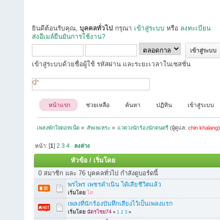
ยินดีต้อนรับคุณ,
บุคคลทั่วไป
กรุณา
เข้าสู่ระบบ
หรือ
ลงทะเบียน
ส่งอีเมล์ยืนยันการใช้งาน?
เข้าสู่ระบบด้วยชื่อผู้ใช้ รหัสผ่าน และระยะเวลาในเซสชั่น
หน้าแรก
ช่วยเหลือ
ค้นหา
ปฏิทิน
เข้าสู่ระบบ
เพลงพักใจดอทเน็ต
»
สัพเพเหระ
»
แวดวงนักร้องนักดนตรี
(ผู้ดูแล:
chin khalang
หน้า: [
1
]
2
3
4
ลงล่าง
หัวข้อ
/
เริ่มโดย
0 สมาชิก และ 76 บุคคลทั่วไป กำลังดูบอร์ดนี้
พรไพร เพชรดำเนิน ได้เสียชีวิตแล้ว
เริ่มโดย
โต
เพลงที่นักร้องบันทึกเสียงไว้เป็นเพลงแรก
เริ่มโดย
ฉัตรไชย74
«
1
2
3
»