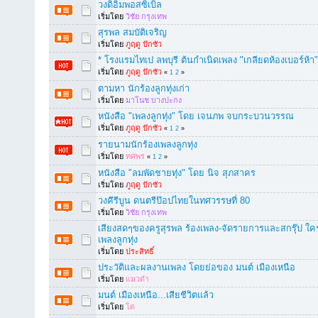
วงดิอิมพอสซิเบิ้ล
เริ่มโดย
วิชัย กรุงเทพ
สุรพล สมบัติเจริญ
เริ่มโดย
ภูฤดู ปักซัว
* โรงแรมไทเป ลพบุรี ต้นกำเนิดเพลง "เกลียดห้องเบอร์ห้
เริ่มโดย
ภูฤดู ปักซัว
«
1
2
»
ตามหา นักร้องลูกทุ่งเก่า
เริ่มโดย
มาโนช บางปะกง
หนังสือ "เพลงลูกทุ่ง" โดย เจนภพ จบกระบวนวรรณ
เริ่มโดย
ภูฤดู ปักซัว
«
1
2
»
รายนามนักร้องเพลงลูกทุ่ง
เริ่มโดย
ทศพร
«
1
2
»
หนังสือ "ลมพัดชายทุ่ง" โดย นิจ สุภสาคร
เริ่มโดย
ภูฤดู ปักซัว
วงคีรีบูน ดนตรีป๊อปไทยในทศวรรษที่ 80
เริ่มโดย
วิชัย กรุงเทพ
เสียงสดๆของครูสุรพล ร้องเพลง-จัดรายการและสกรุ๊ป ใคร
เพลงลูกทุ่ง
เริ่มโดย
ประสิทธิ์
ประวัติและผลงานเพลง โดยย่อของ มนต์ เมืองเหนือ
เริ่มโดย
แมวดำ
มนต์ เมืองเหนือ...เสียชีวิตแล้ว
เริ่มโดย
โต