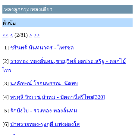
เพลงลูกกรุงเพลงเดี่ยว
หัวข้อ
<<
<
(2/81)
>
>>
[1]
ชรินทร์ นันทนาคร - ไพรชล
[2]
รวงทอง ทองลั่นทม,ชาญวิทย์ ผลประเสริฐ - ดอกไม้
ไทร
[3]
นงลักษณ์ โรจนพรรณ- นัดพบ
[4]
พรศุลี วิชเวช,นำหมู่ - ปัตตานีศรีไทย[320]
[5]
รักบังใบ - รวงทอง ทองลั่นทม
[6]
ป่าทรายทอง-รุ่งฤดี แพ่งผ่องใส