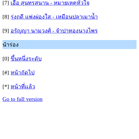
[7]
เอื้อ สุนทรสนาน - หมายเหตุหัวใจ
[8]
รุ่งฤดี แพ่งผ่องใส - เหมือนปลาเมาน้ำ
[9]
อรัญญา นามวงศ์ - จำปาทองนางไพร
นำร่อง
[0]
ขึ้นหนึ่งระดับ
[#]
หน้าถัดไป
[*]
หน้าที่แล้ว
Go to full version