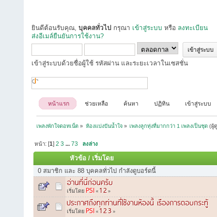
ยินดีต้อนรับคุณ,
บุคคลทั่วไป
กรุณา
เข้าสู่ระบบ
หรือ
ลงทะเบียน
ส่งอีเมล์ยืนยันการใช้งาน?
เข้าสู่ระบบด้วยชื่อผู้ใช้ รหัสผ่าน และระยะเวลาในเซสชั่น
หน้าแรก
ช่วยเหลือ
ค้นหา
ปฏิทิน
เข้าสู่ระบบ
เพลงพักใจดอทเน็ต
»
ห้องแบ่งปันน้ำใจ
»
เพลงลูกทุ่งที่มากกว่า 1 เพลงเป็นชุด
(ผู้
หน้า: [
1
]
2
3
...
73
ลงล่าง
หัวข้อ
/
เริ่มโดย
0 สมาชิก และ 88 บุคคลทั่วไป กำลังดูบอร์ดนี้
อ่านที่นี่ก่อนครับ
PSI
1
2
เริ่มโดย
«
»
ประกาศถึงทุกท่านที่ใช้งานห้องนี้ เรืองการตอบกระทู้
PSI
1
2
3
เริ่มโดย
«
»