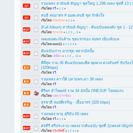
รวมเพลง สายัณห์ สัญญา ชุดใหญ่ 1,298 เพลง ชุดที่ 13 ( 
เริ่มโดย
รวี
«
1
2
»
สนธิ สมมาตร # อมตะสนธิ ชุด รักฝังใจ
เริ่มโดย
WanDee
«
1
2
»
(Full Aibum) สายัณห์ สัญญา - ต้นฉบับเพลงดัง ชุด 1 - 12 
เริ่มโดย
รุกฆาต
«
1
2
3
...
6
»
เพลงอมตะเงินล้าน ชุดแรกของ สมพร เมืองลับแล
เริ่มโดย toon11
«
1
2
3
4
»
ต้นฉบับเก่าๆ มากชุด หลากอัลบั้ม
เริ่มโดย
เหมียว
«
1
2
3
...
12
»
ดีที่สุด รวม 36 ต้นฉบับเพลงฮิต พุ่มพวง ดวงจันทร์ ขับร
[320kbps]
เริ่มโดย
รวี
รวมเพลง ดาวใต้ ปลายพระยา 38 เพลง
เริ่มโดย
รวี
ศิริพร อำไพพงษ์ รวม 34 อัลบั้ม ONE2UP โหลดแรง
เริ่มโดย
บอย ปากช่อง
สุรชาติ สมบัติเจริญ - เอื้ออาทร (320 kbps)
เริ่มโดย
รวี
รวมเพลง พายุ สุริยัน 65 เพลง
เริ่มโดย
รวี
«
1
2
»
ศรคีรี ศรีประจวบ เพลงจากต้นฉบับ ชุดที่ 1(เพลงสามัญป
เริ่มโดย
ประสิทธิ์
«
1
2
3
4
»