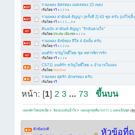
รวมเพลง ฉัตรทอง มงคลทอง 23 เพลง
เริ่มโดย
รวี
«
1
2
3
»
รวมเพลง สายัณห์ สัญญา (ครั้งที่ 2) 63 ชุด ครับ (แก้ไขลิ้
เริ่มโดย
รวี
«
1
2
3
...
8
»
ต้นฉบับ สายัณห์ สัญญา "รักล้นดวงใจ"
เริ่มโดย
ประสม เมืองชล
«
1
2
»
รวมเพลง สังข์ทอง สีใส 4 อัลบั้ม ครับ
เริ่มโดย
รวี
«
1
2
3
»
มนต์รัก ขวัญโพธิ์ไทย ชุด ทหารพิการรัก
เริ่มโดย
รวี
«
1
2
»
CS711 มนต์รัก ขวัญโพธิ์ไทย ๐ อำนาจใบแดง
เริ่มโดย
WanDee
รวมเพลง สุดรัก อักษรทอง ครับ
เริ่มโดย
รวี
หน้า: [
1
]
2
3
...
73
ขึ้นบน
เพลงพักใจดอทเน็ต
»
ห้องแบ่งปันน้ำใจ
»
เพลงลูกทุ่งที่มากกว่า 1 เพลงเป็นชุด
(ผู้
หัวข้อปกติ
หัวข้อที่ถ