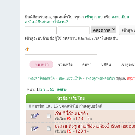
ยินดีต้อนรับคุณ,
บุคคลทั่วไป
กรุณา
เข้าสู่ระบบ
หรือ
ลงทะเบียน
ส่งอีเมล์ยืนยันการใช้งาน?
เข้าสู่ระบบด้วยชื่อผู้ใช้ รหัสผ่าน และระยะเวลาในเซสชั่น
หน้าแรก
ช่วยเหลือ
ค้นหา
ปฏิทิน
เข้าสู่ระ
เพลงพักใจดอทเน็ต
»
ห้องแบ่งปันน้ำใจ
»
เพลงลูกทุ่งเพลงเดี่ยว
(ผู้ดูแล:
หนุ่มน
หน้า: [
1
]
2
3
...
51
ลงล่าง
หัวข้อ
/
เริ่มโดย
0 สมาชิก และ 16 บุคคลทั่วไป กำลังดูบอร์ดนี้
อ่านที่นี่ก่อนนะครับ
PSI
1
2
3
5
เริ่มโดย
«
...
»
ประกาศถึงทุกท่านที่ใช้งานห้องนี้ เรืองการตอบก
PSI
1
2
3
4
เริ่มโดย
«
»