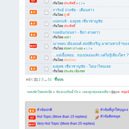
เริ่มโดย
ประสิทธิ์
«
1
2
»
การันย์ บ่วงชัย - เตือนสาว
เริ่มโดย
ภูวดี
แปลกแท้ - ยงยุทธ เชี่ยวชาญชัย
เริ่มโดย
ประสิทธิ์
กอดฉันก่อนลา - ธิดา ดวงดาว
เริ่มโดย
เมธา
เอาเพลง เมืองมนต์ สมบัติเจริญ มาตามหาเจ้าของ
เริ่มโดย
สมพร เกาะยอ
«
1
2
»
...แม่เนื้อหอม...ของปลอมแท้ๆ แต่ไม่รู้เสียงใคร 
เริ่มโดย
WanDee
ยงยุทธ เชี่ยวชาญชัย - ไม่เอาไหนเลย
เริ่มโดย
ประสม เมืองชล
หน้า: [
1
]
2
3
...
51
ขึ้นบน
เพลงพักใจดอทเน็ต
»
ห้องแบ่งปันน้ำใจ
»
เพลงลูกทุ่งเพลงเดี่ยว
(ผู้ดูแล:
หนุ่มน
หัวข้อปกติ
หัวข้อที่ถูกใส่กุญแจ
หัวข้อติดหมุด
Hot Topic (More than 15 replies)
Very Hot Topic (More than 25 replies)