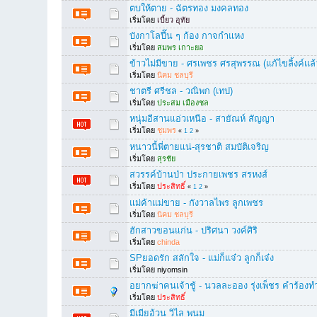
ตบให้ตาย - ฉัตรทอง มงคลทอง
เริ่มโดย
เบี้ยว อุทัย
บังกาโลปี๊น ๆ ก้อง กาจกำแหง
เริ่มโดย
สมพร เกาะยอ
ข้าวไม่มีขาย - ศรเพชร ศรสุพรรณ (แก้ไขลิ้งค์แล้
เริ่มโดย
นิคม ชลบุรี
ชาตรี ศรีชล - วณิพก (เทป)
เริ่มโดย
ประสม เมืองชล
หนุ่มอีสานแอ่วเหนือ - สายัณห์ สัญญา
เริ่มโดย
ชุมพร
«
1
2
»
หนาวนี้พี่ตายแน่-สุรชาติ สมบัติเจริญ
เริ่มโดย
สุรชัย
สวรรค์บ้านป่า ประกายเพชร สรหงส์
เริ่มโดย
ประสิทธิ์
«
1
2
»
แม่ค้าแม่ขาย - กังวาลไพร ลูกเพชร
เริ่มโดย
นิคม ชลบุรี
ฮักสาวขอนแก่น - ปริศนา วงค์ศิริ
เริ่มโดย
chinda
SPยอดรัก สลักใจ - แม่ก็แจ๋ว ลูกก็เจ๋ง
เริ่มโดย niyomsin
อยากฆ่าคนเจ้าชู้ - นวลละออง รุ่งเพ็ชร คำร้อง
เริ่มโดย
ประสิทธิ์
มีเมียอ้วน วิไล พนม