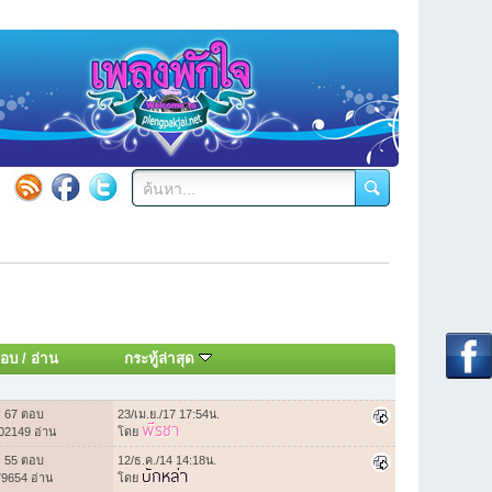
อบ
/
อ่าน
กระทู้ล่าสุด
67 ตอบ
23/เม.ย./17 17:54น.
พีรชา
02149 อ่าน
โดย
55 ตอบ
12/ธ.ค./14 14:18น.
บักหล่า
79654 อ่าน
โดย