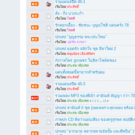
รวมแผ่นสปีด 45-1
เริ่มโดย
ประสิทธิ์
สั่ง - กิ่ง บางระกำ
เริ่มโดย
โชคดี
รักดอกเอื้อง - ชัยชนะ บุญนโชติ แผ่นครั่ง 78
เริ่มโดย
โชคดี
ปกเทป "บุญธรรม พระประโทน"
เริ่มโดย
วุฒิชัย สงขลา
ปกเทป ยอดรัก สลักใจ ชุด ลีลาใหม่ 2
เริ่มโดย
หนุ่มน้อย เมืองพิจิตร
กังวาลไพร ลูกเพชร ในลีลาโฟล์คซอง
เริ่มโดย
ประสม เมืองชล
แผ่นทั้งหมดนี้หายากสำหรับผม
เริ่มโดย
ประสิทธิ์
รวมแผ่นสปีด 45-3
เริ่มโดย
ประสิทธิ์
รวมเพลง MP3 ของพี่เป้า สายัณห์ สัญญา กว่า 7
เริ่มโดย
ประสม เมืองชล
«
1
2
3
...
13
»
ปกเทป สายัณห์ 5 ชุด (เพลงเพราะทุกเพลง พร้อม
เริ่มโดย
ประสม เมืองชล
ภาพปก CD คิดว่าแผ่นเสียง ของครูสุรพล สมบัต
เริ่มโดย
ประสม เมืองชล
ปกเทป "มากมาย หลากหลายอัลบั้ม และศิลปิน" (วาง