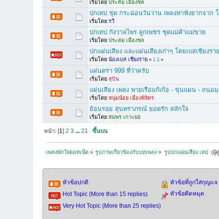
เริ่มโดย
ประสม เมืองชล
ปกเทป ชุด กระฉ่อนวันวาน เพลงหาฟังยากจาก โ
เริ่มโดย
รวี
ปกเทป กังวาลไพร ลูกเพชร ชุดแม่ค้าแม่ขาย
เริ่มโดย
ประสม เมืองชล
ปกแผ่นเสียง และแผ่นเสียงเก่าๆ โดยเบสเชียงรา
เริ่มโดย
น้องเบส เชียงราย
«
1
2
»
แผ่นตรา 999 ที่ว่าครับ
เริ่มโดย
สุบิน
แผ่นเสียง เพลง พายเรือแก้เก้อ - ขุนแผน - ถนอม
เริ่มโดย
หนุ่มน้อย เมืองพิจิตร
ย้อนรอย สุนทราภรณ์ ยอดรัก สลักใจ
เริ่มโดย
สมพร เกาะยอ
หน้า: [
1
]
2
3
...
21
ขึ้นบน
เพลงพักใจดอทเน็ต
»
รูปภาพเกี่ยวข้องกับบทเพลง
»
รูปปกแผ่นเสียง เทป 
(ผู้
หัวข้อปกติ
หัวข้อที่ถูกใส่กุญแจ
หัวข้อติดหมุด
Hot Topic (More than 15 replies)
Very Hot Topic (More than 25 replies)