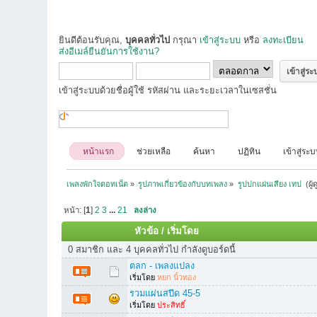
ยินดีต้อนรับคุณ,
บุคคลทั่วไป
กรุณา
เข้าสู่ระบบ
หรือ
ลงทะเบียน
ส่งอีเมล์ยืนยันการใช้งาน?
เข้าสู่ระบบด้วยชื่อผู้ใช้ รหัสผ่าน และระยะเวลาในเซสชั่น
หน้าแรก
ช่วยเหลือ
ค้นหา
ปฏิทิน
เข้าสู่ระ
เพลงพักใจดอทเน็ต
»
รูปภาพเกี่ยวข้องกับบทเพลง
»
รูปปกแผ่นเสียง เทป 
(ผู้
หน้า: [
1
]
2
3
...
21
ลงล่าง
หัวข้อ
/
เริ่มโดย
0 สมาชิก และ 4 บุคคลทั่วไป กำลังดูบอร์ดนี้
ตลก - เพลงแปลง
เริ่มโดย
หยก นิ้วทอง
รวมแผ่นสปีด 45-5
เริ่มโดย
ประสิทธิ์