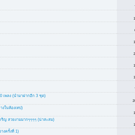
00 เพลง (นำมาฝากอีก 3 ชุด)
2
วางในห้องเทป)
ิเจริญ สวยงามมากๆๆๆๆ (น่าสะสม)
ครั้งที่ 1)