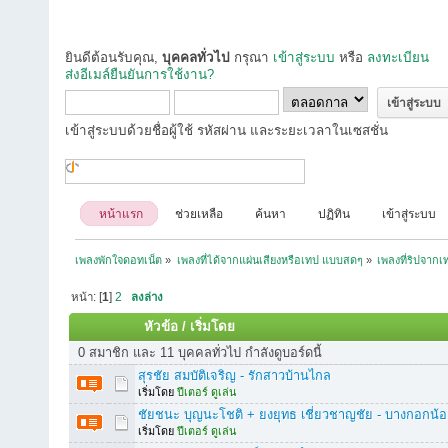
ยินดีต้อนรับคุณ,
บุคคลทั่วไป
กรุณา
เข้าสู่ระบบ
หรือ
ลงทะเบียน
ส่งอีเมล์ยืนยันการใช้งาน?
เข้าสู่ระบบด้วยชื่อผู้ใช้ รหัสผ่าน และระยะเวลาในเซสชั่น
หน้าแรก
ช่วยเหลือ
ค้นหา
ปฏิทิน
เข้าสู่ระบบ
เพลงพักใจดอทเน็ต
»
เพลงที่ได้จากแผ่นเสียงหรือเทป แบบสดๆ
»
เพลงที่ริปจาก
หน้า: [
1
]
2
ลงล่าง
หัวข้อ
/
เริ่มโดย
0 สมาชิก และ 11 บุคคลทั่วไป กำลังดูบอร์ดนี้
สุรชัย สมบัติเจริญ - รักสาวบ้านไกล
เริ่มโดย
ปีเตอร์ ดูเล่น
ชัยชนะ บุญนะโชติ + ยงยุทธ เชี่ยวชาญชัย - บางกอกน้
เริ่มโดย
ปีเตอร์ ดูเล่น