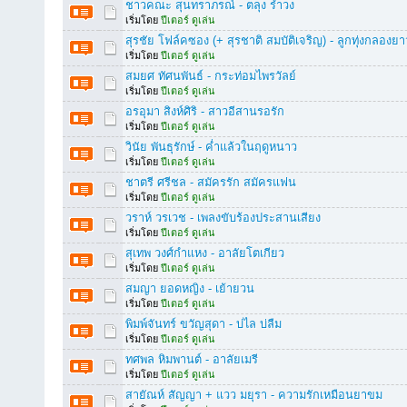
ชาวคณะ สุนทราภรณ์ - ตลุง รำวง
เริ่มโดย
ปีเตอร์ ดูเล่น
สุรชัย โฟล์คซอง (+ สุรชาติ สมบัติเจริญ) - ลูกทุ่งกลองยา
เริ่มโดย
ปีเตอร์ ดูเล่น
สมยศ ทัศนพันธ์ - กระท่อมไพรวัลย์
เริ่มโดย
ปีเตอร์ ดูเล่น
อรอุมา สิงห์ศิริ - สาวอีสานรอรัก
เริ่มโดย
ปีเตอร์ ดูเล่น
วินัย พันธุรักษ์ - ค่ำแล้วในฤดูหนาว
เริ่มโดย
ปีเตอร์ ดูเล่น
ชาตรี ศรีชล - สมัครรัก สมัครแฟน
เริ่มโดย
ปีเตอร์ ดูเล่น
วราห์ วรเวช - เพลงขับร้องประสานเสียง
เริ่มโดย
ปีเตอร์ ดูเล่น
สุเทพ วงศ์กำแหง - อาลัยโตเกียว
เริ่มโดย
ปีเตอร์ ดูเล่น
สมญา ยอดหญิง - เย้ายวน
เริ่มโดย
ปีเตอร์ ดูเล่น
พิมพ์จันทร์ ขวัญสุดา - บ่ไล บ่ลืม
เริ่มโดย
ปีเตอร์ ดูเล่น
ทศพล หิมพานต์ - อาลัยเมรี
เริ่มโดย
ปีเตอร์ ดูเล่น
สายัณห์ สัญญา + แวว มยุรา - ความรักเหมือนยาขม