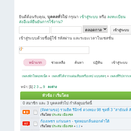
ยินดีต้อนรับคุณ,
บุคคลทั่วไป
กรุณา
เข้าสู่ระบบ
หรือ
ลงทะเบียน
ส่งอีเมล์ยืนยันการใช้งาน?
เข้าสู่ระบบด้วยชื่อผู้ใช้ รหัสผ่าน และระยะเวลาในเซสชั่น
หน้าแรก
ช่วยเหลือ
ค้นหา
ปฏิทิน
เข้าสู่ระบบ
เพลงพักใจดอทเน็ต
»
เพลงที่ได้จากแผ่นเสียงหรือเทป แบบสดๆ
»
เพลงที่ริปจาก
หน้า: [
1
]
2
3
...
9
ลงล่าง
หัวข้อ
/
เริ่มโดย
0 สมาชิก และ 3 บุคคลทั่วไป กำลังดูบอร์ดนี้
(จัดตามขอ) รวมฮิต รีมิกซ์ ดวงทอง 98 ชุดที่ 3 "สายัณห์
เริ่มโดย
ประสม เมืองชล
ก้องเพชร แก่นนคร - ชุดหอมกลิ่นดอกคำใต้
เริ่มโดย
ประสม เมืองชล
«
1
2
»