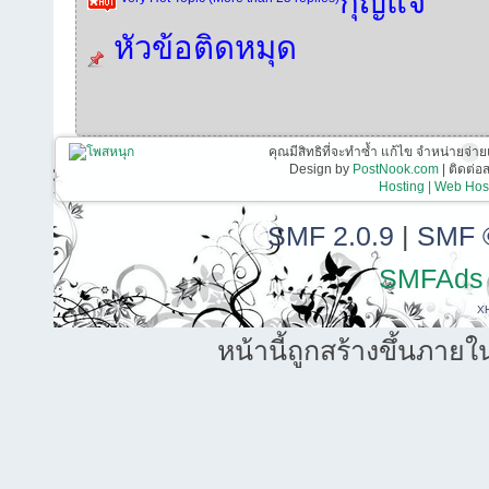
กุญแจ
หัวข้อติดหมุด
คุณมีสิทธิที่จะทำซ้ำ แก้ไข จำหน่ายจ่าย
Design by
PostNook.com
| ติดต่
Hosting | Web Host
SMF 2.0.9
|
SMF 
SMFAds
X
หน้านี้ถูกสร้างขึ้นภายใ