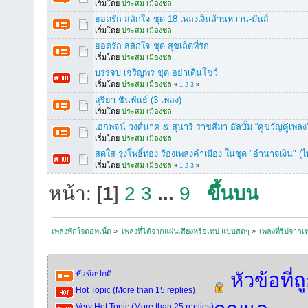
เริ่มโดย
ประสม เมืองชล
ยอดรัก สลักใจ ชุด 18 เพลงเงินล้านหวาน-มันส์
เริ่มโดย
ประสม เมืองชล
ยอดรัก สลักใจ ชุด สุขเถิดที่รัก
เริ่มโดย
ประสม เมืองชล
บรรจบ เจริญพร ชุด อย่าเดินโชว์
เริ่มโดย
ประสม เมืองชล
«
1
2
3
»
สุริยา ชินพันธ์ (3 เพลง)
เริ่มโดย
ประสม เมืองชล
เอกพจน์ วงศ์นาค & สุนารี ราชสีมา อัลบั้ม “คู่ขวัญคู่เพลง
เริ่มโดย
ประสม เมืองชล
สดใส รุ่งโพธิ์ทอง ร้องเพลงคำเมือง ในชุด "อำนาจเงิน" (ไ
เริ่มโดย
ประสม เมืองชล
«
1
2
3
»
หน้า: [
1
]
2
3
...
9
ขึ้นบน
เพลงพักใจดอทเน็ต
»
เพลงที่ได้จากแผ่นเสียงหรือเทป แบบสดๆ
»
เพลงที่ริปจาก
หัวข้อปกติ
หัวข้อที่ถ
Hot Topic (More than 15 replies)
Very Hot Topic (More than 25 replies)