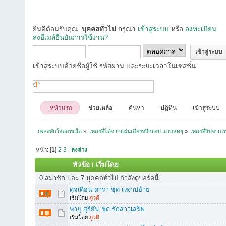
ยินดีต้อนรับคุณ,
บุคคลทั่วไป
กรุณา
เข้าสู่ระบบ
หรือ
ลงทะเบียน
ส่งอีเมล์ยืนยันการใช้งาน?
เข้าสู่ระบบด้วยชื่อผู้ใช้ รหัสผ่าน และระยะเวลาในเซสชั่น
หน้าแรก
ช่วยเหลือ
ค้นหา
ปฏิทิน
เข้าสู่ระบบ
เพลงพักใจดอทเน็ต
»
เพลงที่ได้จากแผ่นเสียงหรือเทป แบบสดๆ
»
เพลงที่ริปจาก
หน้า: [
1
]
2
3
ลงล่าง
หัวข้อ
/
เริ่มโดย
0 สมาชิก และ 7 บุคคลทั่วไป กำลังดูบอร์ดนี้
ดุจเดือน ดารา ชุด เหงาบ่อ้าย
เริ่มโดย
ภูวดี
พายุ สุริยัน ชุด รักสาวเสริฟ
เริ่มโดย
ภูวดี