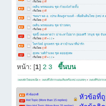
เริ่มโดย
ภูวดี
เพลิน พรหมแดน ชุด ก๋วยเจ๋งก๋วยจั๊บ
เริ่มโดย
ภูวดี
ฯพณฯ พล อ. เปรม ติณสูลานนท์ - เพื่อผืนดินไทย (เทป ส.
เริ่มโดย
ภูวดี
เพลิน พรหมแดน ชุด ข่าวสดๆ
เริ่มโดย
ภูวดี
ชุดนี้ เพลงคาดว่า น่าจะหาไม่ยาก (ผ่องศรี วรนุช ชุด จันท
เริ่มโดย
ภูวดี
«
1
2
»
ไพรวัลย์ ลูกเพชร ชุด สาวบ้านนาที่น่ารัก
เริ่มโดย
ภูวดี
สุเทพ วงศ์กำแหง ชุด ดอยสุเทพ
เริ่มโดย
ภูวดี
«
1
2
»
หน้า: [
1
]
2
3
ขึ้นบน
เพลงพักใจดอทเน็ต
»
เพลงที่ได้จากแผ่นเสียงหรือเทป แบบสดๆ
»
เพลงที่ริปจาก
หัวข้อปกติ
หัวข้อที่
Hot Topic (More than 15 replies)
Very Hot Topic (More than 25 replies)