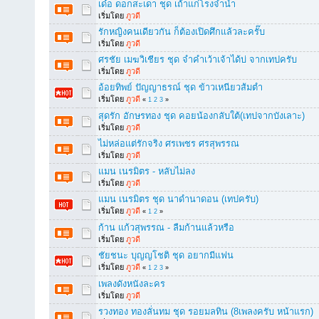
เด๋อ ดอกสะเดา ชุด เถ้าแก่โรงจำนำ
เริ่มโดย
ภูวดี
รักหญิงคนเดียวกัน ก็ต้องเปิดศึกแล้วละครั๊บ
เริ่มโดย
ภูวดี
ศรชัย เมฆวิเชียร ชุด จำคำเว้าเจ้าได้บ่ จากเทปครับ
เริ่มโดย
ภูวดี
อ้อยทิพย์ ปัญญาธรณ์ ชุด ข้าวเหนียวส้มตำ
เริ่มโดย
ภูวดี
«
1
2
3
»
สุดรัก อักษรทอง ชุด คอยน้องกลับใต้(เทปจากบังเลาะ)
เริ่มโดย
ภูวดี
ไม่หล่อแต่รักจริง ศรเพชร ศรสุพรรณ
เริ่มโดย
ภูวดี
แมน เนรมิตร - หลับไม่ลง
เริ่มโดย
ภูวดี
แมน เนรมิตร ชุด นาดำนาดอน (เทปครับ)
เริ่มโดย
ภูวดี
«
1
2
»
ก้าน แก้วสุพรรณ - ลืมก้านแล้วหรือ
เริ่มโดย
ภูวดี
ชัยชนะ บุญญโชติ ชุด อยากมีแฟน
เริ่มโดย
ภูวดี
«
1
2
3
»
เพลงดังหนังละคร
เริ่มโดย
ภูวดี
รวงทอง ทองลั่นทม ชุด รอยมลทิน (8เพลงครับ หน้าแรก)