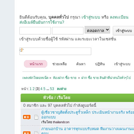
ยินดีต้อนรับคุณ,
บุคคลทั่วไป
กรุณา
เข้าสู่ระบบ
หรือ
ลงทะเบียน
ส่งอีเมล์ยืนยันการใช้งาน?
เข้าสู่ระบบด้วยชื่อผู้ใช้ รหัสผ่าน และระยะเวลาในเซสชั่น
หน้าแรก
ช่วยเหลือ
ค้นหา
ปฏิทิน
เข้าสู่ระบบ
เพลงพักใจดอทเน็ต
»
ห้องฝาก ซื้อ-ขาย 
»
ฝาก ซื้อ ขาย สินค้าที่น่าสนใจทั่วๆไป
หน้า:
1
2
[
3
]
4
5
...
53
ลงล่าง
หัวข้อ
/
เริ่มโดย
0 สมาชิก และ 97 บุคคลทั่วไป กำลังดูบอร์ดนี้
ผู้เชี่ยวชาญติดตั้งประตูรั้วเหล็ก ประเมินหน้างานจริง พ
ออกแบบ
เริ่มโดย
thailandcon
ภายนอกบ้าน อาคารทุกแบบรับหมด ทีมงานวางแผนงานแล
ตอน