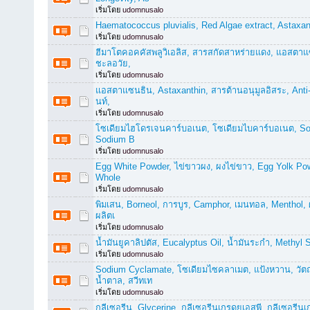
เริ่มโดย
udomnusalo
Haematococcus pluvialis, Red Algae extract, Astaxant
เริ่มโดย
udomnusalo
ฮีมาโตคอคคัสพลูวิเอลิส, สารสกัดสาหร่ายแดง, แอสตา
ชะลอวัย,
เริ่มโดย
udomnusalo
แอสตาแซนธิน, Astaxanthin, สารต้านอนุมูลอิสระ, Anti
นท์,
เริ่มโดย
udomnusalo
โซเดียมไฮโดรเจนคาร์บอเนต, โซเดียมไบคาร์บอเนต, S
Sodium B
เริ่มโดย
udomnusalo
Egg White Powder, ไข่ขาวผง, ผงไข่ขาว, Egg Yolk Pow
Whole
เริ่มโดย
udomnusalo
พิมเสน, Borneol, การบูร, Camphor, เมนทอล, Menthol, 
ผลิตเ
เริ่มโดย
udomnusalo
น้ำมันยูคาลิปตัส, Eucalyptus Oil, น้ำมันระกำ, Methyl S
เริ่มโดย
udomnusalo
Sodium Cyclamate, โซเดียมไซคลาเมต, แป้งหวาน, วั
น้ำตาล, สวีทเท
เริ่มโดย
udomnusalo
กลีเซอรีน, Glycerine, กลีเซอรีนเกรดยูเอสพี, กลีเซอรีนเ