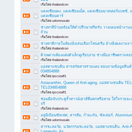
เริ่มโดย
thailandcon
แคลเซียมผง, แคลเซียมเม็ด, แคลเซียมมาสเตอร์แบทช์,
แคลเซียมคาร์
เริ่มโดย
udomnusalo
ช่างทาสีบ้านพร้อมให้คำปรึกษาฟรีครับ วางแผนหน้างานแ
ถ้วน
เริ่มโดย
thailandcon
ช่างทาสีภายในห้องนั่งเล่นเลือกโทนครีม อ้างอิงผลงานจาก
เริ่มโดย
thailandcon
ฝ้าเพดานห้องแต่งตัวเล็กดูเรียบง่าย ช่างมืออาชีพตรวจส
เริ่มโดย
thailandcon
แอสตาแซนธิน สารสกัดสาหร่ายแดง สอบถามข้อมูลสินค
034854888
เริ่มโดย
tpccstaff1
Astaxanthin, Queen of Anti-aging, แอสตาแซนติน TE
TEL034854888
เริ่มโดย
tpccstaff1
ซ่อมมือจับประตูรั้วทาวน์เฮาส์ที่แตกหรือหาย ใส่ใจรายล
จริ
เริ่มโดย
thailandcon
อลูมิเนียมซัลเฟต, สารส้ม, กำมะถัน, ซัลเฟอร์, Aluminiu
เริ่มโดย
udomnusalo
สารชะลอวัย, นวัตกรรมชะลอวัย, แอสตาแซนธิน, Anti-Ag
Longevity, As