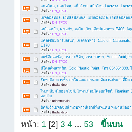
แลคโตส, แลคโทส, แล็กโตส, แล็กโทส Lactose, Lacto
เริ่มโดย
DN_TPCC
เอทิลมัลทอล, เอทธิลมัลทอล, เอทิลมัลตอล, เอทธิลมัลตอล
เริ่มโดย
DN_TPCC
เอก้า-เอก้า, ผงเอก้า, ผงวุ้น, วัตถุเจือปนอาหาร E406, A
เริ่มโดย
DN_TPCC
แคลเซียมคาร์บอเนต, เกรดอาหาร, Calcium Carbonate,
E170
เริ่มโดย
DN_TPCC
อะซีติกแอซิด, กรดอะซีติก, เกรดอาหาร, Acetic Acid, F
เริ่มโดย
DN_TPCC
สีโคลด์พลาสติก, Cold Plastic Paint, โทร 034854888,
เริ่มโดย
DN_TPCC
รับทาสีอาคารทั้งภายในและภายนอก ทีมงานประจำที่ม
เริ่มโดย
thailandcon
ไทเทเนียมไดออกไซด์, ไททาเนียมไดออกไซด์, Titanium Di
ออกไซ
เริ่มโดย
udomnusalo
ติดตั้งรั้วเมทัลชีทสำหรับทาวน์เฮาส์พื้นที่แคบ ทีมงานมื
เริ่มโดย
thailandcon
หน้า:
1
[
2
]
3
4
...
53
ขึ้นบน