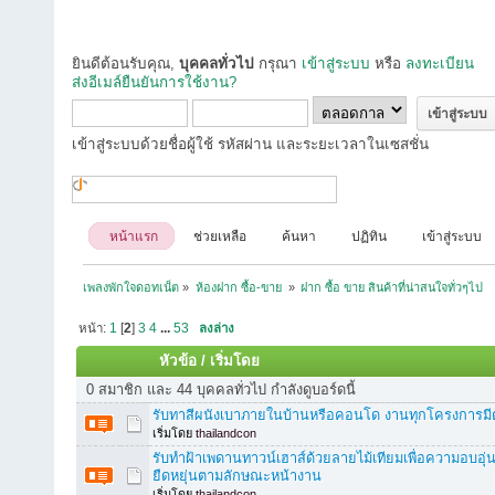
ยินดีต้อนรับคุณ,
บุคคลทั่วไป
กรุณา
เข้าสู่ระบบ
หรือ
ลงทะเบียน
ส่งอีเมล์ยืนยันการใช้งาน?
เข้าสู่ระบบด้วยชื่อผู้ใช้ รหัสผ่าน และระยะเวลาในเซสชั่น
หน้าแรก
ช่วยเหลือ
ค้นหา
ปฏิทิน
เข้าสู่ระบบ
เพลงพักใจดอทเน็ต
»
ห้องฝาก ซื้อ-ขาย 
»
ฝาก ซื้อ ขาย สินค้าที่น่าสนใจทั่วๆไป
หน้า:
1
[
2
]
3
4
...
53
ลงล่าง
หัวข้อ
/
เริ่มโดย
0 สมาชิก และ 44 บุคคลทั่วไป กำลังดูบอร์ดนี้
รับทาสีผนังเบาภายในบ้านหรือคอนโด งานทุกโครงการมี
เริ่มโดย
thailandcon
รับทำฝ้าเพดานทาวน์เฮาส์ด้วยลายไม้เทียมเพื่อความอบอุ
ยืดหยุ่นตามลักษณะหน้างาน
เริ่มโดย
thailandcon