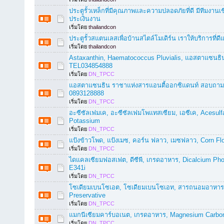
ประตูรั้วเหล็กที่มีคุณภาพและความปลอดภัยที่ดี มีทีม
ประเงินงาน
เริ่มโดย
thailandcon
ประตูรั้วสแตนเลสเพื่อบ้านสไตล์โมเดิร์น เราให้บริการที่
เริ่มโดย
thailandcon
Astaxanthin, Haematococcus Pluvialis, แอสตาแซนธ
TEL034854888
เริ่มโดย
DN_TPCC
แอสตาแซนธิน ราชาแห่งสารแอนตี้ออกซิแดนท์ สอบถามข
0893128888
เริ่มโดย
DN_TPCC
อะซีซัลเฟมเค, อะซีซัลเฟมโพแทสเซียม, เอซีเค, Acesul
Potassium
เริ่มโดย
DN_TPCC
แป้งข้าวโพด, แป้งเมซ, คอร์น ฟลาว, เมซฟลาว, Corn Flo
เริ่มโดย
DN_TPCC
ไดแคลเซียมฟอสเฟต, ดีซีพี, เกรดอาหาร, Dicalcium Ph
E341i
เริ่มโดย
DN_TPCC
โซเดียมเบนโซเอต, โซเดียมเบนโซเอท, สารถนอมอาหาร
Preservative
เริ่มโดย
DN_TPCC
แมกนีเซียมคาร์บอเนต, เกรดอาหาร, Magnesium Carbo
เริ่มโดย
DN_TPCC