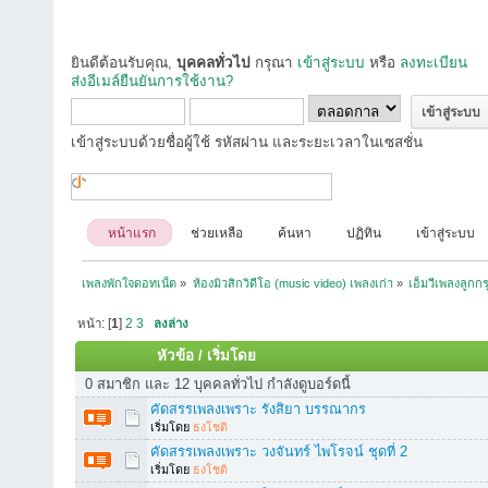
ยินดีต้อนรับคุณ,
บุคคลทั่วไป
กรุณา
เข้าสู่ระบบ
หรือ
ลงทะเบียน
ส่งอีเมล์ยืนยันการใช้งาน?
เข้าสู่ระบบด้วยชื่อผู้ใช้ รหัสผ่าน และระยะเวลาในเซสชั่น
หน้าแรก
ช่วยเหลือ
ค้นหา
ปฏิทิน
เข้าสู่ระบบ
เพลงพักใจดอทเน็ต
»
ห้องมิวสิกวิดีโอ (music video) เพลงเก่า
»
เอ็มวีเพลงลูกกร
หน้า: [
1
]
2
3
ลงล่าง
หัวข้อ
/
เริ่มโดย
0 สมาชิก และ 12 บุคคลทั่วไป กำลังดูบอร์ดนี้
คัดสรรเพลงเพราะ รังสิยา บรรณากร
เริ่มโดย
ธงโชติ
คัดสรรเพลงเพราะ วงจันทร์ ไพโรจน์ ชุดที่ 2
เริ่มโดย
ธงโชติ