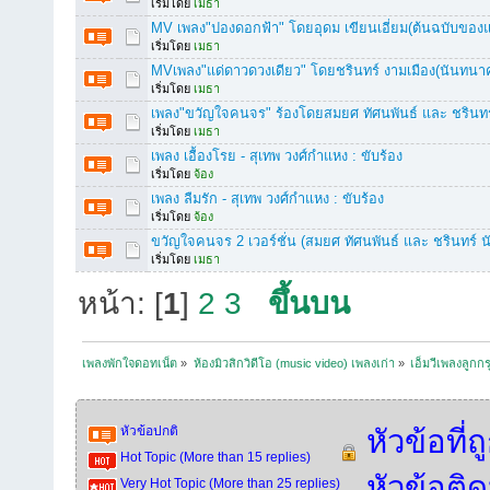
เริ่มโดย
เมธา
MV เพลง"ปองดอกฟ้า" โดยอุดม เขียนเอี่ยม(ต้นฉบับของแ
เริ่มโดย
เมธา
MVเพลง"แด่ดาวดวงเดียว" โดยชรินทร์ งามเมือง(นันทนา
เริ่มโดย
เมธา
เพลง"ขวัญใจคนจร" ร้องโดยสมยศ ทัศนพันธ์ และ ชรินท
เริ่มโดย
เมธา
เพลง เอื้องโรย - สุเทพ วงศ์กำแหง : ขับร้อง
เริ่มโดย
จ้อง
เพลง ลืมรัก - สุเทพ วงศ์กำแหง : ขับร้อง
เริ่มโดย
จ้อง
ขวัญใจคนจร 2 เวอร์ชั่น (สมยศ ทัศนพันธ์ และ ชรินทร์ 
เริ่มโดย
เมธา
หน้า: [
1
]
2
3
ขึ้นบน
เพลงพักใจดอทเน็ต
»
ห้องมิวสิกวิดีโอ (music video) เพลงเก่า
»
เอ็มวีเพลงลูกกร
หัวข้อปกติ
หัวข้อที่
Hot Topic (More than 15 replies)
หัวข้อติ
Very Hot Topic (More than 25 replies)