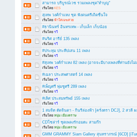
สามารถ บริบูรณ์เวช รวมเพลงชุด''ทำบุญ''
เริ่มโดย
KES
สุเทพ วงศ์กำแหง ชุด ฟังดนตรีเถิดชื่นใจ
เริ่มโดย
ฟ้าใสเมฆสวย
#ธานินทร์ อินทรเทพ - เก็บเล็ก เก็บน้อย
เริ่มโดย
รวี
#นริศ อารีย์ 135 เพลง
เริ่มโดย
รวี
#ประทุม ประทีปเสน 11 เพลง
เริ่มโดย
รวี
#สุเทพ วงศ์กำแหง 82 เพลง (อาจจะมีบางเพลงที่ท่านยังไม่
เริ่มโดย
รวี
#เฉลา ประสพศาสตร์ 14 เพลง
เริ่มโดย
รวี
#เพ็ญศรี พุ่มชูศรี 289 เพลง
เริ่มโดย
รวี
#เลิศ ประสมทรัพย์ 155 เพลง
เริ่มโดย
รวี
1 สมจิต ตัดจินดา - กินรีล่องฟ้า [ครั่งตรา DCJ], 2 สวลี ผกา
เริ่มโดย
หนุ่ม เมืองตราษ
CDโซล่าร์ ชุดเพลงรักอมตะ สามก๊ก
เริ่มโดย
หนุ่ม เมืองตราษ
GMM GRAMMY Siam Gallery สุนทราภรณ์ [6CD] [iTu