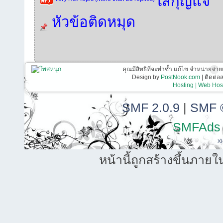
ใส่กุญแจ
หัวข้อติดหมุด
คุณมีสิทธิที่จะทำซ้ำ แก้ไข จำหน่ายจ่าย
Design by
PostNook.com
| ติดต่
Hosting | Web Host
SMF 2.0.9
|
SMF 
SMFAds
X
หน้านี้ถูกสร้างขึ้นภายใ