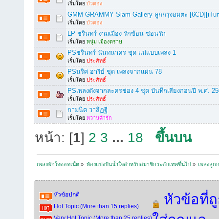
เริ่มโดย
บัวตอง
GMM GRAMMY Siam Gallery ลูกกรุงอมตะ [6CD][iTu
เริ่มโดย
บัวตอง
LP ชรินทร์ งามเมือง รักซ้อน ซ่อนรัก
เริ่มโดย
หนุ่ม เมืองตราษ
PSชรินทร์ นันทนาคร ชุด แม่แบบเพลง 1
เริ่มโดย
ประสิทธิ์
PSนริศ อารีย์ ชุด เพลงจากแผ่น 78
เริ่มโดย
ประสิทธิ์
PSเพลงดังจากละครช่อง 4 ชุด บันทึกเสียงก่อนปี พ.ศ. 2
เริ่มโดย
ประสิทธิ์
กามนิต วาสิฏฐี
เริ่มโดย
หวานคำรัก
หน้า: [
1
]
2
3
...
18
ขึ้นบน
เพลงพักใจดอทเน็ต
»
ห้องแบ่งปันน้ำใจสำหรับสมาชิกระดับเทพขึ้นไป
»
เพลงลูกก
หัวข้อปกติ
หัวข้อที่ถ
Hot Topic (More than 15 replies)
Very Hot Topic (More than 25 replies)