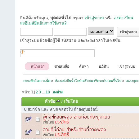
ยินดีต้อนรับคุณ,
บุคคลทั่วไป
กรุณา
เข้าสู่ระบบ
หรือ
ลงทะเบียน
ส่งอีเมล์ยืนยันการใช้งาน?
เข้าสู่ระบบด้วยชื่อผู้ใช้ รหัสผ่าน และระยะเวลาในเซสชั่น
หน้าแรก
ช่วยเหลือ
ค้นหา
ปฏิทิน
เข้าสู่ระบบ
เพลงพักใจดอทเน็ต
»
ห้องแบ่งปันน้ำใจสำหรับสมาชิกระดับเทพขึ้นไป
»
เพลงลูกก
หน้า: [
1
]
2
3
...
18
ลงล่าง
หัวข้อ
/
เริ่มโดย
0 สมาชิก และ 9 บุคคลทั่วไป กำลังดูบอร์ดนี้
ผู้ที่จะโหลดเพลง อ่านก่อนที่จะถูกแบน
ประสิทธิ์
เริ่มโดย
อ่านที่นี่ก่อน สำหรับท่านที่วางเพลง
ประสิทธิ์
เริ่มโดย