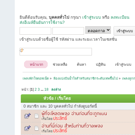
ยินดีต้อนรับคุณ,
บุคคลทั่วไป
กรุณา
เข้าสู่ระบบ
หรือ
ลงทะเบียน
ส่งอีเมล์ยืนยันการใช้งาน?
เข้าสู่ระบบด้วยชื่อผู้ใช้ รหัสผ่าน และระยะเวลาในเซสชั่น
หน้าแรก
ช่วยเหลือ
ค้นหา
ปฏิทิน
เข้าสู่ระบบ
เพลงพักใจดอทเน็ต
»
ห้องแบ่งปันน้ำใจสำหรับสมาชิกระดับเทพขึ้นไป
»
เพลงลูกก
หน้า: [
1
]
2
3
...
18
ลงล่าง
หัวข้อ
/
เริ่มโดย
0 สมาชิก และ 10 บุคคลทั่วไป กำลังดูบอร์ดนี้
ผู้ที่จะโหลดเพลง อ่านก่อนที่จะถูกแบน
ประสิทธิ์
เริ่มโดย
อ่านที่นี่ก่อน สำหรับท่านที่วางเพลง
ประสิทธิ์
เริ่มโดย