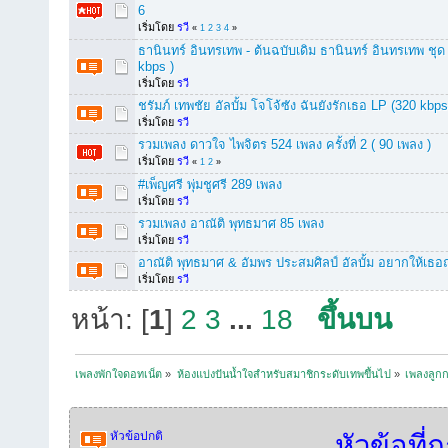
6
เริ่มโดย
รวี
«
1
2
3
4
»
ธานินทร์ อินทรเทพ - ต้นฉบับเดิม ธานินทร์ อินทรเทพ ชุด
kbps )
เริ่มโดย
รวี
ชรัมภ์ เทพชัย อัลบั้ม โจโจ้ซัง ฉันยังรักเธอ LP (320 kbps
เริ่มโดย
รวี
รวมเพลง ดาวใจ ไพจิตร 524 เพลง ครั้งที่ 2 ( 90 เพลง )
เริ่มโดย
รวี
«
1
2
»
#เพ็ญศรี พุ่มชูศรี 289 เพลง
เริ่มโดย
รวี
รวมเพลง อาณัติ พุทธมาศ 85 เพลง
เริ่มโดย
รวี
อาณัติ พุทธมาศ & อัมพร ประสมศิลป์ อัลบั้ม อยากให้เธอ
เริ่มโดย
รวี
หน้า: [
1
]
2
3
...
18
ขึ้นบน
เพลงพักใจดอทเน็ต
»
ห้องแบ่งปันน้ำใจสำหรับสมาชิกระดับเทพขึ้นไป
»
เพลงลูกก
หัวข้อปกติ
หัวข้อที่ถ