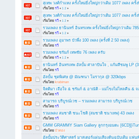
สุเทพ วงศ์กำแหง ครั้งใหม่ยิ่งใหญ่กว่าเดิม 1077 เพลง ครั้งท
เริ่มโดย
รวี
«
1
2
»
สุเทพ วงศ์กำแหง ครั้งใหม่ยิ่งใหญ่กว่าเดิม 1077 เพลง ครั้งท
เริ่มโดย
รวี
«
1
2
»
รวมเพลง ธานินทร์ อินทรเทพ ครั้งใหม่ยิ่งใหญ่กว่าเดิม 785 
เริ่มโดย
รวี
«
1
2
»
รวมเพลง อุมาพร บัวพึ่ง 100 เพลง (ครั้งที่ 2 50 เพลง)
เริ่มโดย
รวี
รวมเพลง ชรัมภ์ เทพชัย 76 เพลง ครับ
เริ่มโดย
รวี
«
1
2
»
ธานินทร์ อินทรเทพ อัลบั้ม ศาลาปันใจ , แก้มสีชมพู LP (
เริ่มโดย
รวี
อัลบั้ม ชุดพิเศษ @ มัณฑนา โมรากุล @ 320kbps
เริ่มโดย
krabiman
จิตติมา เจือใจ & ชรัมภ์ & อาณัติ - แม่โขงไม่ไหลคืน &
เริ่มโดย
รวี
สามารถ บริบูรณ์เวช – รวมเพลง สามารถ บริบูรณ์เวช
เริ่มโดย
รวี
รวมเพลง สมชาติ ชนะโชติ (สมชาติ ชนาเทพ) 43 เพลง
เริ่มโดย
รวี
GMM GRAMMY Siam Gallery ลูกกรุงอมตะ [6CD][iTu
เริ่มโดย
บัวตอง
อัลบั้มประวัติศาสตร์ มาสเตอร์แผ่นเสียงต้นฉบับเดิม แฟนพัน