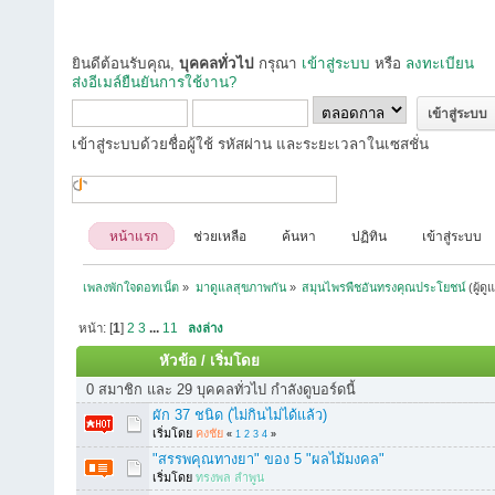
ยินดีต้อนรับคุณ,
บุคคลทั่วไป
กรุณา
เข้าสู่ระบบ
หรือ
ลงทะเบียน
ส่งอีเมล์ยืนยันการใช้งาน?
เข้าสู่ระบบด้วยชื่อผู้ใช้ รหัสผ่าน และระยะเวลาในเซสชั่น
หน้าแรก
ช่วยเหลือ
ค้นหา
ปฏิทิน
เข้าสู่ระบบ
เพลงพักใจดอทเน็ต
»
มาดูแลสุขภาพกัน
»
สมุนไพรพืชอันทรงคุณประโยชน์
(ผู้ดู
หน้า: [
1
]
2
3
...
11
ลงล่าง
หัวข้อ
/
เริ่มโดย
0 สมาชิก และ 29 บุคคลทั่วไป กำลังดูบอร์ดนี้
ผัก 37 ชนิด (ไม่กินไม่ได้แล้ว)
เริ่มโดย
คงชัย
«
1
2
3
4
»
"สรรพคุณทางยา" ของ 5 "ผลไม้มงคล"
เริ่มโดย
ทรงพล ลำพูน