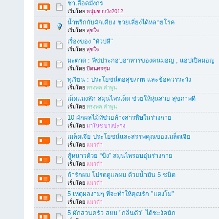
ชาเลือดมังกร
เริ่มโดย
หนุ่มชาววัง2012
น้ำพริกกับผักเคียง ช่วยเลี่ยงได้หลายโรค
เริ่มโดย
สุขใจ
เรื่องของ "หัวปลี"
เริ่มโดย
สุขใจ
มะตาด : พืชประกอบอาหารของคนมอญ , แอปเปิลมอญ
เริ่มโดย
บีดนครชุม
ทุเรียน : ประโยชน์ต่อสุขภาพ และข้อควรระวัง
เริ่มโดย
ทรงพล ลำพูน
เม็ดแมงลัก สมุนไพรเด็ด ช่วยให้หุ่นสวย สุขภาพดี
เริ่มโดย
ทรงพล ลำพูน
10 ผักผลไม้ทั่ช่วยล้างสารพิษในร่างกาย
เริ่มโดย
มาโนช บางปะกง
เมล็ดเจีย ประโยชน์และสรรพคุณของเมล็ดเจีย
เริ่มโดย
แมวดำ
สู้หนาวด้วย “ขิง” สมุนไพรอบอุ่นร่างกาย
เริ่มโดย
แมวดำ
ถ้ารักผม โปรดดูแลผม ด้วยน้ำมัน 5 ชนิด
เริ่มโดย
แมวดำ
5 เหตุผลงามๆ ที่จะทำให้คุณรัก "แตงโม"
เริ่มโดย
แมวดำ
5 ผักสวนครัว สยบ "กลิ่นตัว" ได้ชะงัดนัก