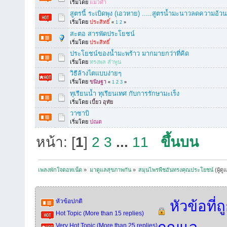
เริ่มโดย
แมวดำ
สูตรนี้ ระเบิดพุง (เอวหาย) .....สูตรน้ำมะนาวลดความอ้วน
เริ่มโดย
ประสิทธิ์
«
1
2
»
สะตอ สารพัดประโยชน์
เริ่มโดย
ประสิทธิ์
ประโยชน์ของน้ำมะพร้าว มากมายกว่าที่คิด
เริ่มโดย
ทรงพล ลำพูน
วิธีล้างไตแบบง่ายๆ
เริ่มโดย
ขนิษฐา
«
1
2
3
»
ทุเรียนน้ำ ทุเรียนเทศ กับการรักษามะเร็ง
เริ่มโดย
เบี้ยว อุทัย
วาซาบิ
เริ่มโดย
ปณต
หน้า: [
1
]
2
3
...
11
ขึ้นบน
เพลงพักใจดอทเน็ต
»
มาดูแลสุขภาพกัน
»
สมุนไพรพืชอันทรงคุณประโยชน์
(ผู้ดู
หัวข้อปกติ
หัวข้อที่ถ
Hot Topic (More than 15 replies)
Very Hot Topic (More than 25 replies)