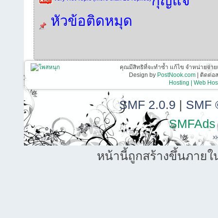
กุญแจ
หัวข้อติดหมุด
คุณมีสิทธิที่จะทำซ้ำ แก้ไข จำหน่ายจ่าย
Design by
PostNook.com
| ติดต่
Hosting | Web Host
SMF 2.0.9
|
SMF 
SMFAds
X
หน้านี้ถูกสร้างขึ้นภายใ