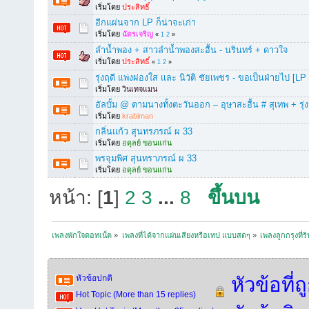
เริ่มโดย
ประสิทธิ์
อีกแผ่นจาก LP ก็น่าจะเก่า
เริ่มโดย
ฉัตรเจริญ
«
1
2
»
ลำน้ำพอง + สาวลำน้ำพองสะอื้น - นรินทร์ + ดาวใจ
เริ่มโดย
ประสิทธิ์
«
1
2
»
รุ่งฤดี แพ่งผ่องใส และ นิวัติ ชัยเพชร - ขอเป็นฝ่ายไป [L
เริ่มโดย
วินเทจแมน
อัลบั้ม @ ตามนางทั้งตะวันออก – อุษาสะอื้น # สุเทพ + รุ่
เริ่มโดย
krabiman
กลิ่นแก้ว สุนทรภรณ์ ผ 33
เริ่มโดย
อดุลย์ ขอนแก่น
พรจุมพิศ สุนทราภรณ์ ผ 33
เริ่มโดย
อดุลย์ ขอนแก่น
หน้า: [
1
]
2
3
...
8
ขึ้นบน
เพลงพักใจดอทเน็ต
»
เพลงที่ได้จากแผ่นเสียงหรือเทป แบบสดๆ
»
เพลงลูกกรุงที่ร
หัวข้อปกติ
หัวข้อที่
Hot Topic (More than 15 replies)