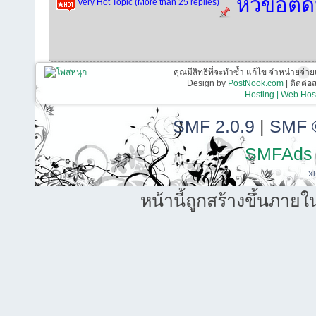
หัวข้อติ
Very Hot Topic (More than 25 replies)
คุณมีสิทธิที่จะทำซ้ำ แก้ไข จำหน่ายจ่าย
Design by
PostNook.com
| ติดต่
Hosting | Web Host
SMF 2.0.9
|
SMF 
SMFAds
X
หน้านี้ถูกสร้างขึ้นภายใ