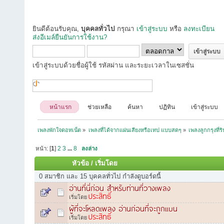
ยินดีต้อนรับคุณ,
บุคคลทั่วไป
กรุณา
เข้าสู่ระบบ
หรือ
ลงทะเบียน
ส่งอีเมล์ยืนยันการใช้งาน?
เข้าสู่ระบบด้วยชื่อผู้ใช้ รหัสผ่าน และระยะเวลาในเซสชั่น
หน้าแรก
ช่วยเหลือ
ค้นหา
ปฏิทิน
เข้าสู่ระบบ
เพลงพักใจดอทเน็ต
»
เพลงที่ได้จากแผ่นเสียงหรือเทป แบบสดๆ
»
เพลงลูกกรุงที่ร
หน้า: [
1
]
2
3
...
8
ลงล่าง
หัวข้อ
/
เริ่มโดย
0 สมาชิก และ 15 บุคคลทั่วไป กำลังดูบอร์ดนี้
อ่านที่นี่ก่อน สำหรับท่านที่วางเพลง
ประสิทธิ์
เริ่มโดย
ผู้ที่จะโหลดเพลง อ่านก่อนที่จะถูกแบน
ประสิทธิ์
เริ่มโดย