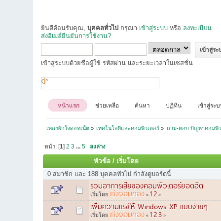
ยินดีต้อนรับคุณ,
บุคคลทั่วไป
กรุณา
เข้าสู่ระบบ
หรือ
ลงทะเบียน
ส่งอีเมล์ยืนยันการใช้งาน?
เข้าสู่ระบบด้วยชื่อผู้ใช้ รหัสผ่าน และระยะเวลาในเซสชั่น
หน้าแรก
ช่วยเหลือ
ค้นหา
ปฏิทิน
เข้าสู่ระ
เพลงพักใจดอทเน็ต
»
เทคโนโลยีและคอมพิวเตอร์
»
ถาม-ตอบ ปัญหาคอมพิว
หน้า: [
1
]
2
3
...
5
ลงล่าง
หัวข้อ
/
เริ่มโดย
0 สมาชิก และ 188 บุคคลทั่วไป กำลังดูบอร์ดนี้
รวมอาการเสียของคอมพิวเตอร์ยอดฮิต
เก่งจอมทอง
1
2
เริ่มโดย
«
»
เพิ่มความแรงให้ Windows XP แบบง่ายๆ
เก่งจอมทอง
1
2
3
เริ่มโดย
«
»