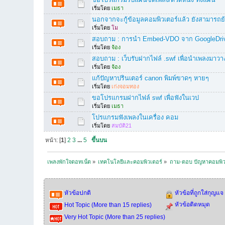
เริ่มโดย
เมธา
นอกจากจะกู้ข้อมูลคอมพิวเตอร์แล้ว ยังสามารถย้
เริ่มโดย
โม
สอบถาม : การนำ Embed-VDO จาก GoogleDrive
เริ่มโดย
จ้อง
สอบถาม : เว็บรับฝากไฟล์ .swf เพื่อนำเพลงมาวา
เริ่มโดย
จ้อง
แก้ปัญหาปรินเตอร์ canon พิมพ์ขาดๆ หายๆ
เริ่มโดย
เก่งจอมทอง
ขอโปรแกรมฝากไฟล์ swf เพื่อฟังในเวป
เริ่มโดย
เมธา
โปรแกรมฟังเพลงในเครื่อง คอม
เริ่มโดย
สมบัติ21
หน้า: [
1
]
2
3
...
5
ขึ้นบน
เพลงพักใจดอทเน็ต
»
เทคโนโลยีและคอมพิวเตอร์
»
ถาม-ตอบ ปัญหาคอมพิว
หัวข้อปกติ
หัวข้อที่ถูกใส่กุญแจ
หัวข้อติดหมุด
Hot Topic (More than 15 replies)
Very Hot Topic (More than 25 replies)