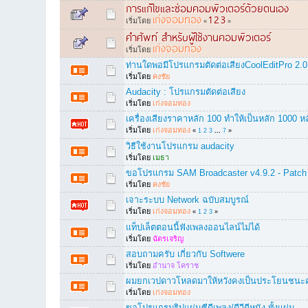
การแก้ไขและซ่อมคอมพิวเตอร์ด้วยตนเอง
เก่งจอมทอง
1
2
3
เริ่มโดย
«
»
คำศัพท์ สำหรับผู้ใช้งานคอมพิวเตอร์
เก่งจอมทอง
เริ่มโดย
ท่านใดพอมีโปรแกรมตัดต่อเสียงCoolEditPro 2.0
เริ่มโดย
คงชัย
Audacity : โปรแกรมตัดต่อเสียง
เริ่มโดย
เก่งจอมทอง
เครื่องเสียงราคาหลัก 100 ทำให้เป็นหลัก 1000 ห
เริ่มโดย
เก่งจอมทอง
«
1
2
3
...
7
»
วิธีใช้งานโปรแกรม audacity
เริ่มโดย
เมธา
ขอโปรแกรม SAM Broadcaster v4.9.2 - Patch
เริ่มโดย
คงชัย
เจาะระบบ Network ฉบับสมบูรณ์
เริ่มโดย
เก่งจอมทอง
«
1
2
3
»
แท็ปเล็ตตอนนี้ฟังเพลงออนไลน์ไม่ได้
เริ่มโดย
ฉัตรเจริญ
สอบถามครับ เกี่ยวกับ Softwere
เริ่มโดย
อำนาจ โคราช
ผมยกเวปดาวโหลดมาให้หวังคงเป็นประโยนชนะคร
เริ่มโดย
เก่งจอมทอง
ขอโปรแกรมริปแผ่นซีดีเพลง/ดีวีดีหนัง ทั้งแผ่น