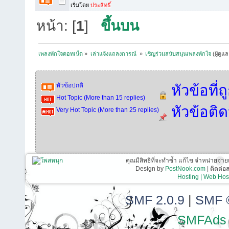
เริ่มโดย
ประสิทธิ์
หน้า: [
1
]
ขึ้นบน
เพลงพักใจดอทเน็ต
»
เล่าแจ้งแถลงการณ์ 
»
เชิญร่วมสนับสนุนเพลงพักใจ
(ผู้ดูแ
หัวข้อปกติ
หัวข้อที่
Hot Topic (More than 15 replies)
หัวข้อติ
Very Hot Topic (More than 25 replies)
คุณมีสิทธิที่จะทำซ้ำ แก้ไข จำหน่ายจ่าย
Design by
PostNook.com
| ติดต่
Hosting | Web Host
SMF 2.0.9
|
SMF 
SMFAds