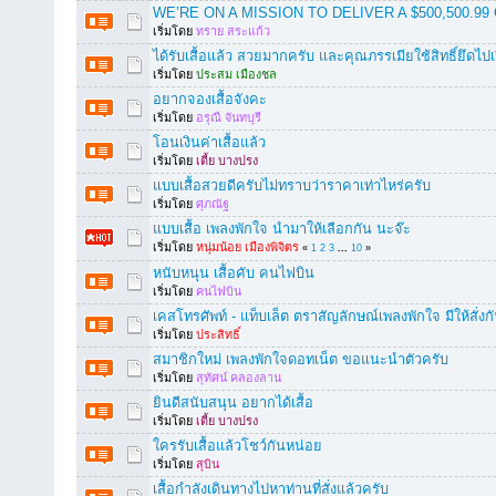
WE’RE ON A MISSION TO DELIVER A $500,500.99 
เริ่มโดย
ทราย สระแก้ว
ได้รับเสื้อแล้ว สวยมากครับ และคุณภรรเมียใช้สิทธิ์ยึดไป
เริ่มโดย
ประสม เมืองชล
อยากจองเสื้อจังคะ
เริ่มโดย
อรุณี จันทบุรี
โอนเงินค่าเสื้อแล้ว
เริ่มโดย
เตี้ย บางปรง
แบบเสื้อสวยดีครับไม่ทราบว่าราคาเท่าไหร่ครับ
เริ่มโดย
ศุภณัฐ
แบบเสื้อ เพลงพักใจ นำมาให้เลือกกัน นะจ๊ะ
เริ่มโดย
หนุ่มน้อย เมืองพิจิตร
«
1
2
3
...
10
»
หนับหนุน เสื้อคับ คนไฟบิน
เริ่มโดย
คนไฟบิน
เคสโทรศัพท์ - แท็บเล็ต ตราสัญลักษณ์เพลงพักใจ มีให้สั่งก
เริ่มโดย
ประสิทธิ์
สมาชิกใหม่ เพลงพักใจดอทเน็ต ขอแนะนำตัวครับ
เริ่มโดย
สุทัศน์ คลองลาน
ยินดีสนับสนุน อยากได้เสื้อ
เริ่มโดย
เตี้ย บางปรง
ใครรับเสื้อแล้วโชว์กันหน่อย
เริ่มโดย
สุบิน
เสื้อกำลังเดินทางไปหาท่านที่สั่งแล้วครับ