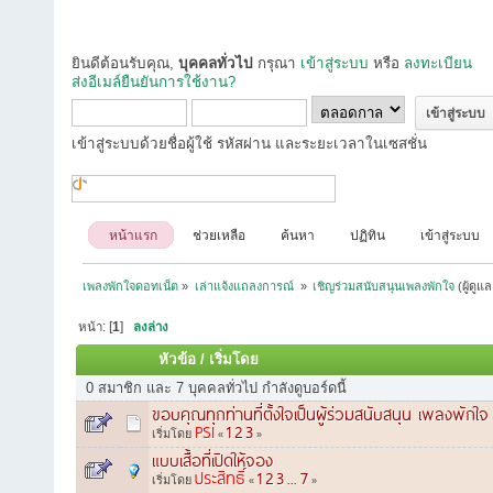
ยินดีต้อนรับคุณ,
บุคคลทั่วไป
กรุณา
เข้าสู่ระบบ
หรือ
ลงทะเบียน
ส่งอีเมล์ยืนยันการใช้งาน?
เข้าสู่ระบบด้วยชื่อผู้ใช้ รหัสผ่าน และระยะเวลาในเซสชั่น
หน้าแรก
ช่วยเหลือ
ค้นหา
ปฏิทิน
เข้าสู่ระบบ
เพลงพักใจดอทเน็ต
»
เล่าแจ้งแถลงการณ์ 
»
เชิญร่วมสนับสนุนเพลงพักใจ
(ผู้ดูแ
หน้า: [
1
]
ลงล่าง
หัวข้อ
/
เริ่มโดย
0 สมาชิก และ 7 บุคคลทั่วไป กำลังดูบอร์ดนี้
ขอบคุณทุกท่านที่ตั้งใจเป็นผู้ร่วมสนับสนุน เพลงพักใจ
PSI
1
2
3
เริ่มโดย
«
»
แบบเสื้อที่เปิดให้จอง
ประสิทธิ์
1
2
3
7
เริ่มโดย
«
...
»