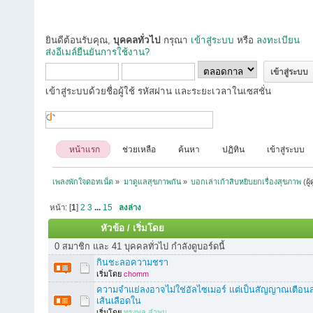
ยินดีต้อนรับคุณ,
บุคคลทั่วไป
กรุณา
เข้าสู่ระบบ
หรือ
ลงทะเบียน
ส่งอีเมล์ยืนยันการใช้งาน?
เข้าสู่ระบบด้วยชื่อผู้ใช้ รหัสผ่าน และระยะเวลาในเซสชั่น
หน้าแรก
ช่วยเหลือ
ค้นหา
ปฏิทิน
เข้าสู่ระบบ
เพลงพักใจดอทเน็ต
»
มาดูแลสุขภาพกัน
»
บอกเล่าเก้าสิบหยิบยกเรื่องสุขภาพ
(ผู
หน้า: [
1
]
2
3
...
15
ลงล่าง
หัวข้อ
/
เริ่มโดย
0 สมาชิก และ 41 บุคคลทั่วไป กำลังดูบอร์ดนี้
กินชะลอความชรา
เริ่มโดย
chomm
ความจำแย่ลงอาจไม่ใช่อัลไซเมอร์ แต่เป็นสัญญาณเตือนส
เส้นเลือดใน
เริ่มโดย
ทรงพล ลำพูน