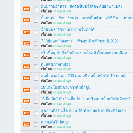
มันมากับอาหาร : สตรอว์เบอร์รีสดๆ กับยาฆ่าแมลง
เริ่มโดย
ทรงพล ลำพูน
น้ำมันปลา รักษาโรคจิต แพทย์ตื่นเต้นอาจใช้รักษาแทนยา
เริ่มโดย
ทรงพล ลำพูน
น้ำมันปลารักษาเบาหวานในตาได้
เริ่มโดย
ทรงพล ลำพูน
7 "วิธีออกกำลังกาย" สร้างหุ่นฟิตเฟิร์มรับปี 2020
เริ่มโดย
ทรงพล ลำพูน
พริกขี้หนู กับปัจจัยเสี่ยง ของโรคหัวใจและหลอดเลือด
เริ่มโดย
ทรงพล ลำพูน
ดูแลสุขภาพตนเอง
เริ่มโดย
ทรงพล ลำพูน
ลดน้ำตาลวันละ 200 แคลอรี ลดน้ำหนักได้ 10 ปอนด์
เริ่มโดย
ทรงพล ลำพูน
10 ประโยชน์ของการดื่มน้ำอุ่น
เริ่มโดย
ทรงพล ลำพูน
"6 มื้อเล็ก" กับ "งดมื้อเย็น" แบบไหนลดน้ำหนักได้ดีกว่า?
เริ่มโดย
ทรงพล ลำพูน
สุขภาพดีสร้างได้ กับ 5 วิธี ทำตามแล้วเปลี่ยนชีวิตเลย
เริ่มโดย
ทรงพล ลำพูน
ความดันโลหิตสูง
เริ่มโดย
ทรงพล ลำพูน