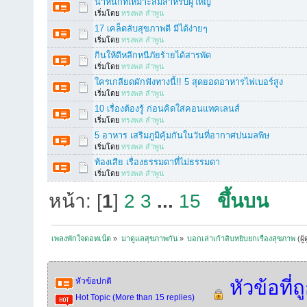
น้ำหนักที่เหมาะสมสำหรับผู้ใหญ่
เริ่มโดย
ทรงพล ลำพูน
17 เคล็ดลับสุขภาพดี มีได้ง่ายๆ
เริ่มโดย
ทรงพล ลำพูน
กินให้ดีหลีกหนีภัยร้ายได้สารพัด
เริ่มโดย
ทรงพล ลำพูน
ใครเกลียดผักฟังทางนี้!! 5 สุดยอดอาหารไฟเบอร์สูง
เริ่มโดย
ทรงพล ลำพูน
10 เรื่องต้องรู้ ก่อนคิดใส่คอนแทคเลนส์
เริ่มโดย
ทรงพล ลำพูน
5 อาหาร เสริมภูมิคุ้มกันในวันที่อากาศปนมลพิษ
เริ่มโดย
ทรงพล ลำพูน
ท้องเสีย เรื่องธรรมดาที่ไม่ธรรมดา
เริ่มโดย
ทรงพล ลำพูน
หน้า: [
1
]
2
3
...
15
ขึ้นบน
เพลงพักใจดอทเน็ต
»
มาดูแลสุขภาพกัน
»
บอกเล่าเก้าสิบหยิบยกเรื่องสุขภาพ
(ผู
หัวข้อปกติ
หัวข้อที่ถ
Hot Topic (More than 15 replies)