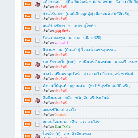
แก้วกานดา - สุบิน ทิพวัฒน์ + พ่อยอดชาย - นิตยา เปิดป
เริ่มโดย
ประสิทธิ์
บ้านไร่นาเรา (มนต์เสียงลูกทุ่ง) เมืองมนต์ สมบัติเจริญ
เริ่มโดย
ประสิทธิ์
มนต์รักเชียงราย - เพชร สุโขทัย
เริ่มโดย
ภูฤดู ปักซัว
รัตนา ทองพูล - นางกลางเมือง[320]
เริ่มโดย
หวานคำรัก
นิทานชาวนา(ต้นฉบับ)-ไวพจน์ เพชรสุพรรณ
เริ่มโดย
ประสิทธิ์
รอยรักรอยไถ (เทป) - ธานินทร์ อินทรเทพ - ผ่องศรี วรนุช
เริ่มโดย
ประสิทธิ์
บางวัว ศรีแพร พุกรัตน์ - สาวบางวัว กิ่งกาญจน์ พุกรัตน์
เริ่มโดย
ประสิทธิ์
ทำบาปใต้ถุนทำบุญบนศาลา(ท) PSสุรชัย สมบัติเจริญ
เริ่มโดย
ประสิทธิ์
คิดถึงคนอยากดัง - ขวัญจิต ศรีประจันต์
เริ่มโดย
ประสิทธิ์
ละครชีวิต เก๋ ดวงใจ
เริ่มโดย
ป๊อกคอม
หมอนใจคนกลางคืน- แวว อาภัสรา
เริ่มโดย
ต้อม โฆษิต
ใครผิด (ท) - สุชาติ เทียนทอง