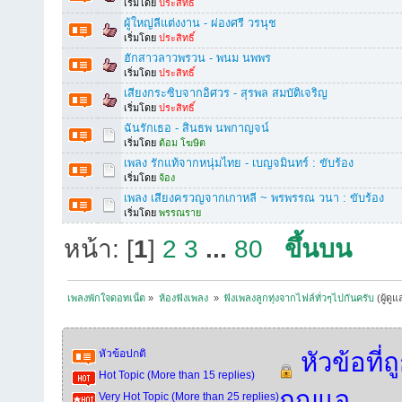
เริ่มโดย
ประสิทธิ์
ผู้ใหญ่ลีแต่งงาน - ผ่องศรี วรนุช
เริ่มโดย
ประสิทธิ์
ฮักสาวลาวพรวน - พนม นพพร
เริ่มโดย
ประสิทธิ์
เสียงกระซิบจากอิศวร - สุรพล สมบัติเจริญ
เริ่มโดย
ประสิทธิ์
ฉันรักเธอ - สินธพ นพกาญจน์
เริ่มโดย
ต้อม โฆษิต
เพลง รักแท้จากหนุ่มไทย - เบญจมินทร์ : ขับร้อง
เริ่มโดย
จ้อง
เพลง เสียงครวญจากเกาหลี ~ พรพรรณ วนา : ขับร้อง
เริ่มโดย
พรรณราย
หน้า: [
1
]
2
3
...
80
ขึ้นบน
เพลงพักใจดอทเน็ต
»
ห้องฟังเพลง 
»
ฟังเพลงลูกทุ่งจากไฟล์ทั่วๆไปกันครับ
(ผู้ดู
หัวข้อปกติ
หัวข้อที่ถ
Hot Topic (More than 15 replies)
กุญแจ
Very Hot Topic (More than 25 replies)