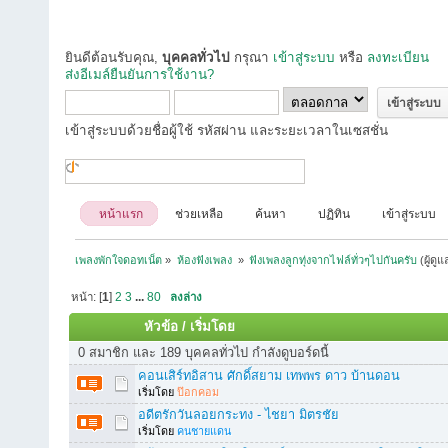
ยินดีต้อนรับคุณ,
บุคคลทั่วไป
กรุณา
เข้าสู่ระบบ
หรือ
ลงทะเบียน
ส่งอีเมล์ยืนยันการใช้งาน?
เข้าสู่ระบบด้วยชื่อผู้ใช้ รหัสผ่าน และระยะเวลาในเซสชั่น
หน้าแรก
ช่วยเหลือ
ค้นหา
ปฏิทิน
เข้าสู่ระบบ
เพลงพักใจดอทเน็ต
»
ห้องฟังเพลง 
»
ฟังเพลงลูกทุ่งจากไฟล์ทั่วๆไปกันครับ
(ผู้ดู
หน้า: [
1
]
2
3
...
80
ลงล่าง
หัวข้อ
/
เริ่มโดย
0 สมาชิก และ 189 บุคคลทั่วไป กำลังดูบอร์ดนี้
คอนเสิร์ทอิสาน ศักดิ์สยาม เทพพร ดาว บ้านดอน
เริ่มโดย
ป๊อกคอม
อดีตรักวันลอยกระทง - ไชยา มิตรชัย
เริ่มโดย
คนชายแดน